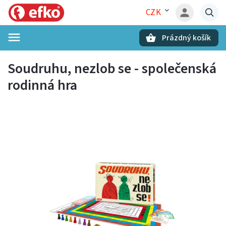
CZK
Prázdný košík
Hledat
Soudruhu, nezlob se - společenská
rodinná hra