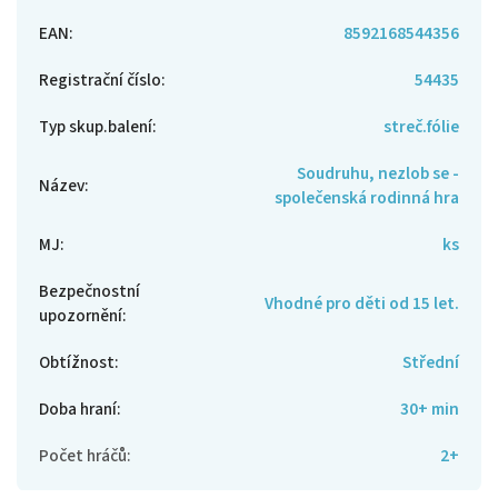
EAN
:
8592168544356
Registrační číslo
:
54435
Typ skup.balení
:
streč.fólie
Soudruhu, nezlob se -
Název
:
společenská rodinná hra
MJ
:
ks
Bezpečnostní
Vhodné pro děti od 15 let.
upozornění
:
Obtížnost
:
Střední
Doba hraní
:
30+ min
Počet hráčů
:
2+