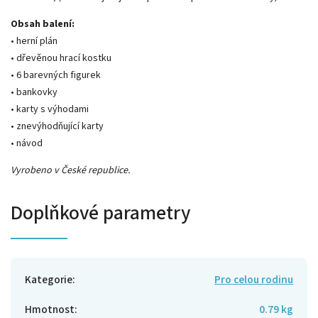
Obsah balení:
• herní plán
• dřevěnou hrací kostku
• 6 barevných figurek
• bankovky
• karty s výhodami
• znevýhodňující karty
• návod
Vyrobeno v České republice.
Doplňkové parametry
Kategorie
:
Pro celou rodinu
Hmotnost
:
0.79 kg