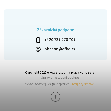
Zákaznická podpora:
+420 737 278 707
obchod@efko.cz
Copyright 2026
efko.cz
. Všechna práva vyhrazena.
Upravit nastavení cookies
Vytvořil
Shoptet
| Design
Shoptak.cz
|
Design by Almao.eu