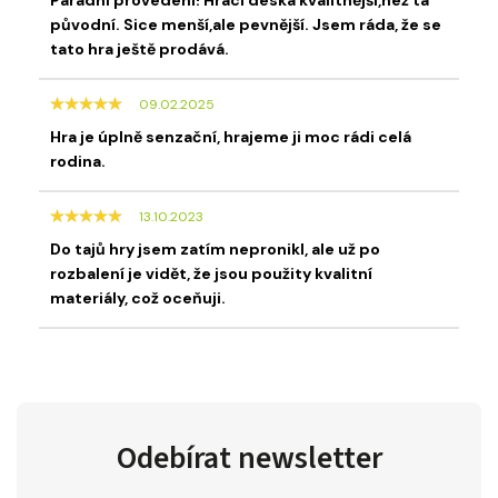
původní. Sice menší,ale pevnější. Jsem ráda, že se
tato hra ještě prodává.
09.02.2025
Hra je úplně senzační, hrajeme ji moc rádi celá
rodina.
13.10.2023
Do tajů hry jsem zatím nepronikl, ale už po
rozbalení je vidět, že jsou použity kvalitní
materiály, což oceňuji.
Odebírat newsletter