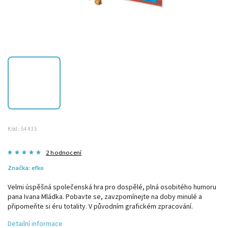
Kód:
54435
2 hodnocení
Značka:
efko
Velmi úspěšná společenská hra pro dospělé, plná osobitého humoru
pana Ivana Mládka. Pobavte se, zavzpomínejte na doby minulé a
připomeňte si éru totality. V původním grafickém zpracování.
Detailní informace