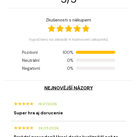
Zkušenosti s nákupem
Vypočteno na základě 4 hodnocení zákazníků.
Pozitivní
100%
Neutrální
0%
Negativní
0%
NEJNOVĚJŠÍ NÁZORY
19.07.2026
Super hra aj dorucenie
26.05.2026
Parádní provedení! Hrací deska kvalitnější,než ta