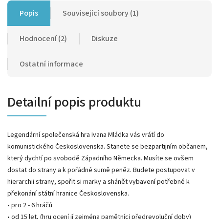
Popis
Související soubory (1)
Hodnocení (2)
Diskuze
Ostatní informace
Detailní popis produktu
Legendární společenská hra Ivana Mládka vás vrátí do
komunistického Československa. Stanete se bezpartijním občanem,
který dychtí po svobodě Západního Německa. Musíte se ovšem
dostat do strany a k pořádné sumě peněz. Budete postupovat v
hierarchii strany, spořit si marky a shánět vybavení potřebné k
překonání státní hranice Československa.
• pro 2 - 6 hráčů
• od 15 let, (hru ocení jí zejména pamětníci předrevoluční doby)