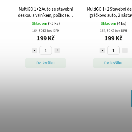
MultiGO 1+2 Auto se stavební
MultiGO 1+2 Stavební de
deskou a valníkem, poškozený
Igráčkovo auto, 2 násta
obal
kostky, poškozený ob
Skladem
(>5 ks)
Skladem
(4 ks)
164,50 Kč bez DPH
164,50 Kč bez DPH
199 Kč
199 Kč
Do košíku
Do košíku