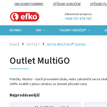
OBCHODNÍ PODMÍNKY
ZPŮSOBY DORUČENÍ
ZPŮSOBY PL
VŠEOBECNÉ OBCHODNÍ PODMÍNKY PRO B2B PARTNERY
HODNO
Zákaznická podpora:
+420 737 278 707
NOVINKY
HRY
FIGURKY IGRÁČEK®
A
Domů
OUTLET
AUTA MULTIGO® Outlet
/
/
Outlet MultiGO
Položky MutiGo - starší provedení obalu, nebo zahraniční verze ob
100% kvalitě s plnou zárukou za zlomek původní ceny.
Nejprodávanější