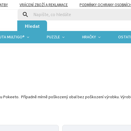
ATBY
VRÁCENÍ ZBOŽÍ A REKLAMACE
PODMÍNKY OCHRANY OSOBNÍCH
CENÍ OBCHODU
Hledat
UTA MULTIGO®
PUZZLE
HRAČKY
OSTAT
alu Pokeeto. Případně mírně poškozený obal bez poškození výrobku. Výrob