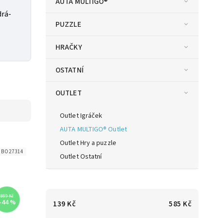
AUTA MULTIGO®
drá-
PUZZLE
HRAČKY
OSTATNÍ
OUTLET
Outlet Igráček
AUTA MULTIGO® Outlet
Outlet Hry a puzzle
:
BO27314
Outlet Ostatní
899 Kč
–44 %
139
Kč
585
Kč