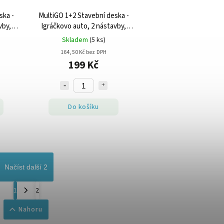
ska -
MultiGO 1+2 Stavební deska -
vby,
Igráčkovo auto, 2 nástavby,
al
kostky, poškozený obal
Skladem
(5 ks)
164,50 Kč bez DPH
199 Kč
Do košíku
Načíst další 2
1
2
Nahoru