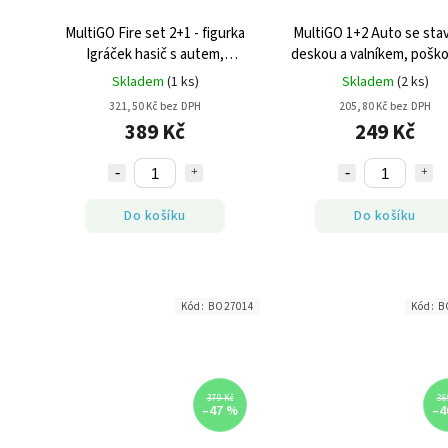
MultiGO Fire set 2+1 - figurka
MultiGO 1+2 Auto se sta
Igráček hasič s autem,
deskou a valníkem, pošk
poškozený obal
obal
Skladem
(1 ks)
Skladem
(2 ks)
321,50 Kč bez DPH
205,80 Kč bez DPH
389 Kč
249 Kč
Do košíku
Do košíku
Kód:
BO27014
Kód:
B
379 Kč
36
–47 %
–4