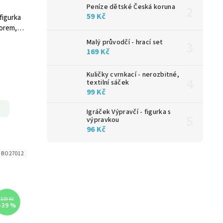
Peníze dětské Česká koruna
59 Kč
figurka
torem,
Malý průvodčí - hrací set
169 Kč
Kuličky cvrnkací - nerozbitné,
textilní sáček
99 Kč
Igráček Výpravčí - figurka s
výpravkou
96 Kč
:
BO27012
329 Kč
–39 %