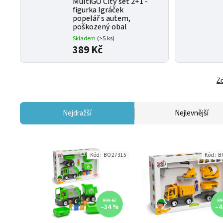
MultiGO City set 2+1 -
figurka Igráček
popelář s autem,
poškozený obal
Skladem
(>5 ks)
389 Kč
Zo
Nejdražší
Nejlevnější
Kód:
BO27315
Kód:
B
899 Kč
89
–34 %
–4