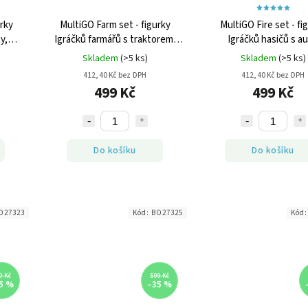
urky
MultiGO Farm set - figurky
MultiGO Fire set - fi
y,
Igráčků farmářů s traktorem,
Igráčků hasičů s au
poškozený obal
poškozený obal
Skladem
(>5 ks)
Skladem
(>5 ks)
412,40 Kč bez DPH
412,40 Kč bez DPH
499 Kč
499 Kč
Do košíku
Do košíku
O27323
Kód:
BO27325
Kód
9 Kč
599 Kč
5 %
–35 %