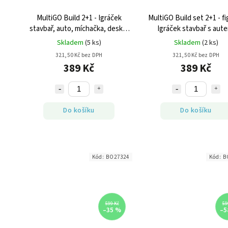
MultiGO Build 2+1 - Igráček
MultiGO Build set 2+1 - f
stavbař, auto, míchačka, deska,
Igráček stavbař s aut
poškozený obal
poškozený obal
Skladem
(5 ks)
Skladem
(2 ks)
321,50 Kč bez DPH
321,50 Kč bez DPH
389 Kč
389 Kč
Do košíku
Do košíku
Kód:
BO27324
Kód:
B
599 Kč
59
–35 %
–5