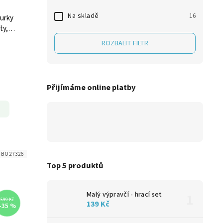
Na skladě
16
gurky
ty,
ROZBALIT FILTR
Přijímáme online platby
:
BO27326
Top 5 produktů
Malý výpravčí - hrací set
599 Kč
139 Kč
–35 %