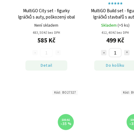
MultiGO City set - figurky
MultiGO Build set - fig
Igráčků s auty, poškozený obal
Igráčků stavbařů s aut
poškozený obal
Není skladem
Skladem
(>5 ks)
483,50 Kč bez DPH
412,40 Kč bez DPH
585 Kč
499 Kč
Detail
Do košíku
Kód:
BO27327
Kód:
B
599 Kč
59
–35 %
–3