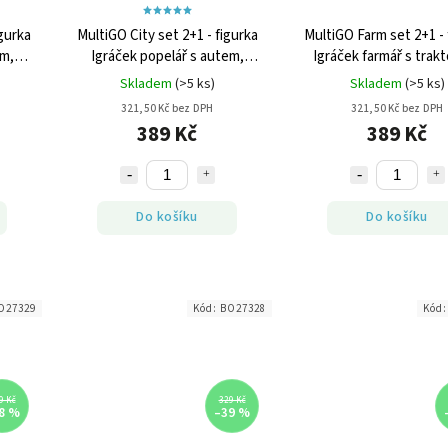
igurka
MultiGO City set 2+1 - figurka
MultiGO Farm set 2+1 - 
em,
Igráček popelář s autem,
Igráček farmář s trak
poškozený obal
poškozený obal
Skladem
(>5 ks)
Skladem
(>5 ks)
321,50 Kč bez DPH
321,50 Kč bez DPH
389 Kč
389 Kč
Do košíku
Do košíku
O27329
Kód:
BO27328
Kód
9 Kč
329 Kč
8 %
–39 %