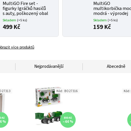
MultiGO Fire set -
MultiGO
figurky Igráčků hasičů
multikorbička mo
s auty, poškozený obal
modrá - výprodej
Skladem
(>5 ks)
Skladem
(>5 ks)
499 Kč
159 Kč
brazit více produktů
Nejprodávanější
Abecedně
O27313
Kód:
BO27316
Kód
9 Kč
899 Kč
4 %
–44 %