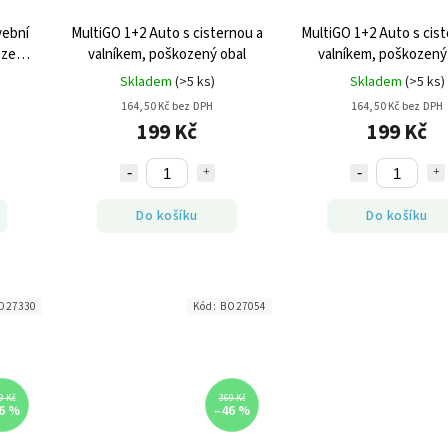
vební
MultiGO 1+2 Auto s cisternou a
MultiGO 1+2 Auto s cis
ozený
valníkem, poškozený obal
valníkem, poškozený
Skladem
(>5 ks)
Skladem
(>5 ks)
164,50 Kč bez DPH
164,50 Kč bez DPH
199 Kč
199 Kč
Do košíku
Do košíku
O27330
Kód:
BO27054
9 Kč
369 Kč
6 %
–46 %