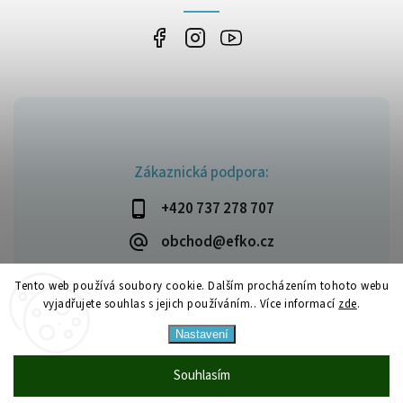
Zákaznická podpora:
+420 737 278 707
obchod@efko.cz
Tento web používá soubory cookie. Dalším procházením tohoto webu
vyjadřujete souhlas s jejich používáním.. Více informací
zde
.
Copyright 2026
efko.cz
. Všechna práva vyhrazena.
Nastavení
Upravit nastavení cookies
Vytvořil
Shoptet
| Design
Shoptak.cz
|
Design by Almao.eu
Souhlasím