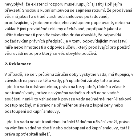
nevyplývá, že existenci rozporu musel Kupující zjistit již při jejím
převzetí. Shodou s kupní smlouvou se zejména rozumí, že prodávaná
věc má jakost a užitné vlastnosti smlouvou požadované,
prodávajícím, výrobcem nebo jeho zástupcem popisované, nebo na
základě jimi prováděné reklamy očekávané, popřípadě jakost a
užitné vlastnosti pro věc takového druhu obvyklé, že odpovídá
požadavkům právních předpisů, je v tomu odpovídajícím množství,
míře nebo hmotnosti a odpovídá účelu, který prodávající pro použití
věci uvádí nebo pro který se věc obvykle používá.
2. Reklamace
V případě, že se v průběhu záruční doby vyskytne vada, má Kupující, v
závislosti na povaze této vady, při uplatnění záruky tato práva:
- jde-li o vadu odstranitelnou, právo na bezplatné, řádné a včasné
odstranění vady, právo na výměnu vadného zboží nebo vadné
součásti, není-li to vzhledem k povaze vady neúměrné. Není-li takový
postup možný, má právo na přiměřenou slevu z kupní ceny nebo
odstoupení od kupní smlouvy,
- jde-li o vadu neodstranitelnou bránící řádnému užívání zboží, právo
na výměnu vadného zboží nebo odstoupení od kupní smlouvy, tatáž
práva spotřebiteli náleží,