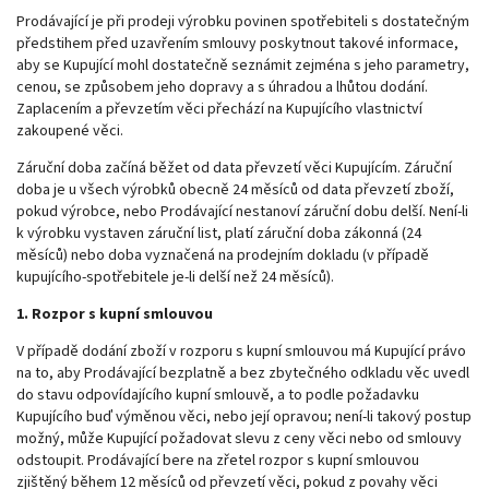
Prodávající je při prodeji výrobku povinen spotřebiteli s dostatečným
předstihem před uzavřením smlouvy poskytnout takové informace,
aby se Kupující mohl dostatečně seznámit zejména s jeho parametry,
cenou, se způsobem jeho dopravy a s úhradou a lhůtou dodání.
Zaplacením a převzetím věci přechází na Kupujícího vlastnictví
zakoupené věci.
Záruční doba začíná běžet od data převzetí věci Kupujícím. Záruční
doba je u všech výrobků obecně 24 měsíců od data převzetí zboží,
pokud výrobce, nebo Prodávající nestanoví záruční dobu delší. Není-li
k výrobku vystaven záruční list, platí záruční doba zákonná (24
měsíců) nebo doba vyznačená na prodejním dokladu (v případě
kupujícího-spotřebitele je-li delší než 24 měsíců).
1. Rozpor s kupní smlouvou
V případě dodání zboží v rozporu s kupní smlouvou má Kupující právo
na to, aby Prodávající bezplatně a bez zbytečného odkladu věc uvedl
do stavu odpovídajícího kupní smlouvě, a to podle požadavku
Kupujícího buď výměnou věci, nebo její opravou; není-li takový postup
možný, může Kupující požadovat slevu z ceny věci nebo od smlouvy
odstoupit. Prodávající bere na zřetel rozpor s kupní smlouvou
zjištěný během 12 měsíců od převzetí věci, pokud z povahy věci