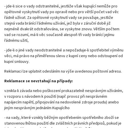
- jde-li sice o vady odstranitelné, jestliže však kupující nemůže pro
opětovné vyskytnutí vady po opravě nebo pro větší počet vad věc
řádně užívat. Za opětovné vyskytnutí vady se považuje, jestliže
stejná vada bránící řádnému užívání, jež byla v záruční době již
nejméně dvakrát odstraňována, se vyskytne znovu. Větším počtem
vad se rozumí, má-li věc současně alespoň tři vady bránící jejímu
řádnému užití,
- jde-li o jiné vady neodstranitelné a nepožaduje-li spotřebitel výměnu
věci, má právo na přiměřenou slevu z kupní ceny nebo odstoupení od
kupní smlouvy.
Reklamaci lze uplatnit odesláním na výše uvedenou poštovní adresu.
Reklamace se nevztahují na případy:
vznikla-li závada nebo poškození prokazatelně nesprávným užíváním,
v rozporu s návodem k použití (např. provoz při nesprávném
napájecím napětí, připojování na nedovolené zdroje proudu) anebo
jiným nesprávným jednáním Kupujícího
- na vady, které vznikly běžným opotřebením spotřebního zboží se
stanovenou lhůtou použití dle zvláštních právních předpisů, pokud je