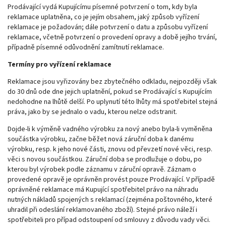
Prodávající vydá Kupujícímu písemné potvrzení o tom, kdy byla
reklamace uplatněna, co je jejím obsahem, jaký způsob vyřízení
reklamace je požadován; dále potvrzení o datu a způsobu vyřízení
reklamace, včetně potvrzení o provedení opravy a době jejího trvání,
případně písemné odůvodnění zamítnutí reklamace.
Termíny pro vyřízení reklamace
Reklamace jsou vyřizovány bez zbytečného odkladu, nejpozději však
do 30 dnů ode dne jejich uplatnění, pokud se Prodávající s Kupujícím
nedohodne na lhůtě delší. Po uplynutí této lhůty má spotřebitel stejná
práva, jako by se jednalo o vadu, kterou nelze odstranit.
Dojde-li k výměně vadného výrobku za nový anebo byla-li vyměněna
součástka výrobku, začne běžet nová záruční doba k danému
výrobku, resp. k jeho nové části, znovu od převzetí nové věci, resp.
věci s novou součástkou. Záruční doba se prodlužuje o dobu, po
kterou byl výrobek podle záznamu v záruční opravě. Záznam o
provedené opravě je oprávněn provést pouze Prodávající. V případě
oprávněné reklamace má Kupující spotřebitel právo na náhradu
nutných nákladů spojených s reklamací (zejména poštovného, které
uhradil při odeslání reklamovaného zboží). Stejné právo náleží i
spotřebiteli pro případ odstoupení od smlouvy z důvodu vady věci.