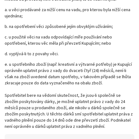
a. u věci prodávané za nižší cenu na vadu, pro kterou byla nižší cena
ujednána;
b. na opotřebení věci způsobené jejím obvyklým užíváním;
c. u použité věci na vadu odpovídající míře používání nebo
opotřebení, kterou věc měla při převzetí Kupujícím; nebo
d. vyplývá-li to z povahy věci.
e. u spotřebního zboží (např. kreativní a výtvarné potřeby) je Kupující
oprávněn uplatnit právo z vady do dvaceti čtyř (24) měsíců, není-li
však na zboží uvedené datum spotřeby, v takovém případě se lhůta
zkracuje pouze do data vyznačeného na obalu zboží.
Spotřebitel bere na vědomí skutečnost, že jsou-li společně se
zbožím poskytovány dárky, je možné uplatnit právo z vady do 24
měsíců pouze u prodaného zboží, ale nikoliv u dárků společně se
zbožím poskytnutých. U těchto dárků smí spotřebitel uplatnit práva z
vadného plnění pouze do 14 dnů ode dne převzetí zboží. Podnikatel
není oprávněn u dárků uplatnit práva z vadného plnění.