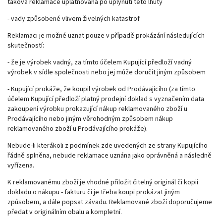
taková reklamace uplatňována po uplynutí této lhůty
- vady způsobené vlivem živelných katastrof
Reklamaci je možné uznat pouze v případě prokázání následujících
skutečností:
- že je výrobek vadný, za tímto účelem Kupující předloží vadný
výrobek v sídle společnosti nebo jej může doručit jiným způsobem
- Kupující prokáže, že koupil výrobek od Prodávajícího (za tímto
účelem Kupující předloží platný prodejní doklad s vyznačením data
zakoupení výrobku prokazující nákup reklamovaného zboží u
Prodávajícího nebo jiným věrohodným způsobem nákup
reklamovaného zboží u Prodávajícího prokáže).
Nebude-li kterákoli z podmínek zde uvedených ze strany Kupujícího
řádně splněna, nebude reklamace uznána jako oprávněná a následně
vyřízena.
K reklamovanému zboží je vhodné přiložit čitelný originál či kopii
dokladu o nákupu - fakturu či je třeba koupi prokázat jiným
způsobem, a dále popsat závadu. Reklamované zboží doporučujeme
předat v originálním obalu a kompletní.