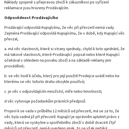
Náklady spojené s přepravou zboží k zákazníkovi po vyřízení
reklamace jsou hrazeny Prodávajícím.
Odpovědnost Prodávajícího
Prodávající odpovídá Kupujícímu, že věc při převzetí nemá vady.
Zejména Prodávající odpovídá Kupujícímu, že v době, kdy Kupující věc
převzal,
a. má věc vlastnosti, které si strany ujednaly, chybí-li toto ujednání, že
má takové vlastnosti, které Prodávající popsal nebo které Kupující
očekával s ohledem na povahu zboží a na základě reklamy jimi
prováděné;
b. se věc hodí k účelu, který pro její použití Prodejce uvádí nebo ke
kterému se věc tohoto druhu obvykle používá;
c. je věc v odpovídajícím množství, míře nebo hmotnosti;
d věc vyhovuje požadavkům právních předpisů.
Projeví-li se vada v průběhu 12 měsíců od převzetí, má se za to, že
věc byla vadná již při převzetí. Kupující je oprávněn uplatnit právo z
vady, která se vyskytne u spotřebního zboží v době dvaceti čtyř
měsíců od převzetí, není-li uvedeno jinak, to se však netýká: