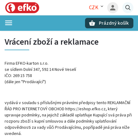
CZK
Prázdný košík
Hledat
Vrácení zboží a reklamace
Firma EFKO-karton s.r.o.
se sídlem Dolní 347, 592 14 Nové Veselí
IČO: 269 15 758
(dále jen "Prodávající")
vydává v souladu s příslušnými právními předpisy tento REKLAMAČNÍ
ŘÁD PRO INTERNETOVÝ OBCHOD https://eshop.efko.cz, který
upravuje podmínky, na jejichž základě uplatňuje Kupující svá práva při
rozporu zboží s kupní smlouvou a dále podmínky uplatňování
odpovědnosti za vady vůči Prodávajícímu, popřípadě jiná práva níže
uvedená.