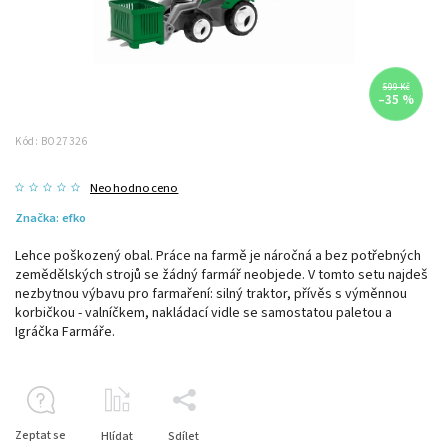
599 Kč
–35 %
Kód:
BO27326
Neohodnoceno
Značka:
efko
Lehce poškozený obal. Práce na farmě je náročná a bez potřebných
zemědělských strojů se žádný farmář neobjede. V tomto setu najdeš
nezbytnou výbavu pro farmaření: silný traktor, přívěs s výměnnou
korbičkou - valníčkem, nakládací vidle se samostatou paletou a
Igráčka Farmáře.
Zeptat se
Hlídat
Sdílet