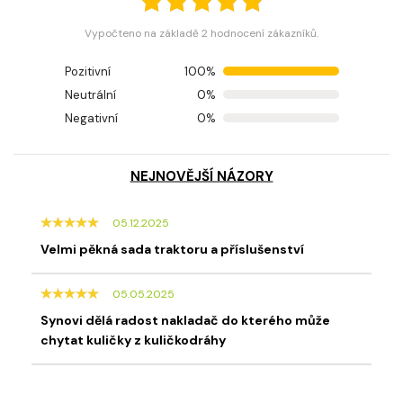
Vypočteno na základě 2 hodnocení zákazníků.
Pozitivní
100%
Neutrální
0%
Negativní
0%
NEJNOVĚJŠÍ NÁZORY
05.12.2025
Velmi pěkná sada traktoru a příslušenství
05.05.2025
Synovi dělá radost nakladač do kterého může
chytat kuličky z kuličkodráhy