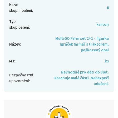
Ks ve
6
skupin.balení
:
Typ
karton
skup.balení
:
MultiGO Farm set 2+1 - figurka
Název
:
Igráček farmář s traktorem,
poškozený obal
MJ
:
ks
Nevhodné pro děti do 3let.
Bezpečnostní
Obsahuje malé části. Nebezpečí
upozornění
:
udušení.