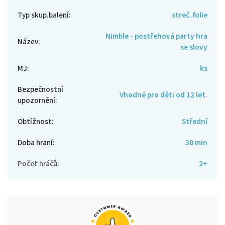
Typ skup.balení
:
streč. folie
Nimble - postřehová party hra
Název
:
se slovy
MJ
:
ks
Bezpečnostní
Vhodné pro děti od 12 let.
upozornění
:
Obtížnost
:
Střední
Doba hraní
:
30 min
Počet hráčů
:
2+