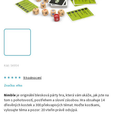
Kód:
54954
9 hodnocení
Značka:
efko
Nimble
je originální blesková párty hra, která vám ukáže, jak jste na
tom s pohotovostí, postřehem a slovní zásobou. Hra obsahuje 14
dřevěných kostek a 300 překvapivých témat. Hoďte kostkami,
vylosujte téma a pozor: 20 vteřin právě odsýpá.