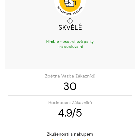
SKVĚLÉ
Nimble - postrehová party
hra so slovami
Zpětná Vazba Zákazníků
30
Hodnocení Zákazníků
4.9
/
5
Zkušenosti s nákupem