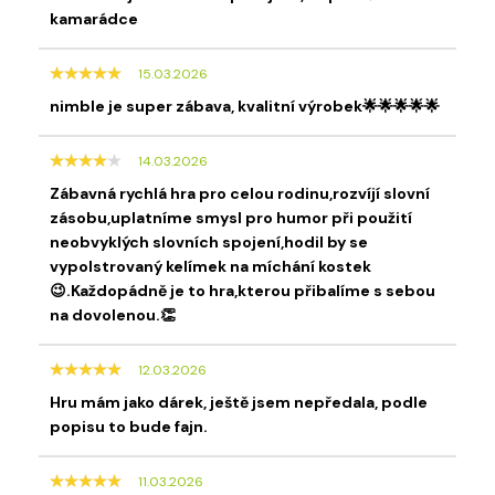
kamarádce
15.03.2026
nimble je super zábava, kvalitní výrobek🌟🌟🌟🌟🌟
14.03.2026
Zábavná rychlá hra pro celou rodinu,rozvíjí slovní
zásobu,uplatníme smysl pro humor při použití
neobvyklých slovních spojení,hodil by se
vypolstrovaný kelímek na míchání kostek
😉.Každopádně je to hra,kterou přibalíme s sebou
na dovolenou.👏
12.03.2026
Hru mám jako dárek, ještě jsem nepředala, podle
popisu to bude fajn.
11.03.2026