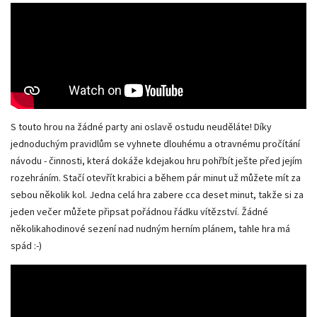
S touto hrou na žádné party ani oslavě ostudu neuděláte! Díky
jednoduchým pravidlům se vyhnete dlouhému a otravnému pročítání
návodu - činnosti, která dokáže kdejakou hru pohřbít ješte před jejím
rozehráním. Stačí otevřít krabici a během pár minut už můžete mít za
sebou několik kol. Jedna celá hra zabere cca deset minut, takže si za
jeden večer můžete připsat pořádnou řádku vítězství. Žádné
několikahodinové sezení nad nudným herním plánem, tahle hra má
spád :-)