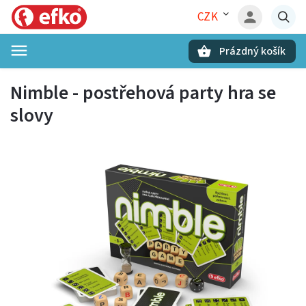
CZK
Prázdný košík
Hledat
Nimble - postřehová party hra se
slovy