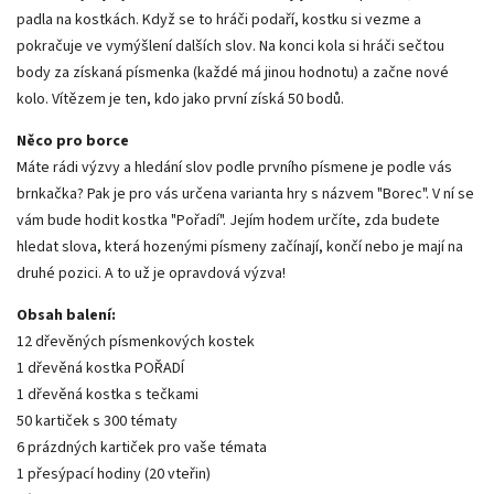
padla na kostkách. Když se to hráči podaří, kostku si vezme a
pokračuje ve vymýšlení dalších slov. Na konci kola si hráči sečtou
body za získaná písmenka (každé má jinou hodnotu) a začne nové
kolo. Vítězem je ten, kdo jako první získá 50 bodů.
Něco pro borce
Máte rádi výzvy a hledání slov podle prvního písmene je podle vás
brnkačka? Pak je pro vás určena varianta hry s názvem "Borec". V ní se
vám bude hodit kostka "Pořadí". Jejím hodem určíte, zda budete
hledat slova, která hozenými písmeny začínají, končí nebo je mají na
druhé pozici. A to už je opravdová výzva!
Obsah balení:
12 dřevěných písmenkových kostek
1 dřevěná kostka POŘADÍ
1 dřevěná kostka s tečkami
50 kartiček s 300 tématy
6 prázdných kartiček pro vaše témata
1 přesýpací hodiny (20 vteřin)