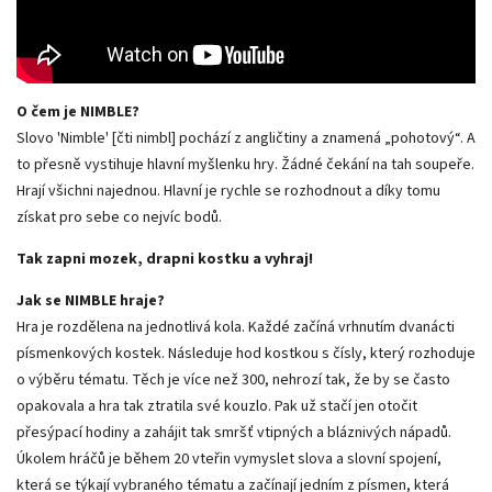
O čem je NIMBLE?
Slovo 'Nimble' [čti nimbl] pochází z angličtiny a znamená „pohotový“. A
to přesně vystihuje hlavní myšlenku hry. Žádné čekání na tah soupeře.
Hrají všichni najednou. Hlavní je rychle se rozhodnout a díky tomu
získat pro sebe co nejvíc bodů.
Tak zapni mozek, drapni kostku a vyhraj!
Jak se NIMBLE hraje?
Hra je rozdělena na jednotlivá kola. Každé začíná vrhnutím dvanácti
písmenkových kostek. Následuje hod kostkou s čísly, který rozhoduje
o výběru tématu. Těch je více než 300, nehrozí tak, že by se často
opakovala a hra tak ztratila své kouzlo. Pak už stačí jen otočit
přesýpací hodiny a zahájit tak smršť vtipných a bláznivých nápadů.
Úkolem hráčů je během 20 vteřin vymyslet slova a slovní spojení,
která se týkají vybraného tématu a začínají jedním z písmen, která