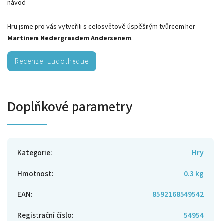
návod
Hru jsme pro vás vytvořili s celosvětově úspěšným tvůrcem her
Martinem Nedergraadem Andersenem
.
Recenze: Ludotheque
Doplňkové parametry
Kategorie
:
Hry
Hmotnost
:
0.3 kg
EAN
:
8592168549542
Registrační číslo
:
54954