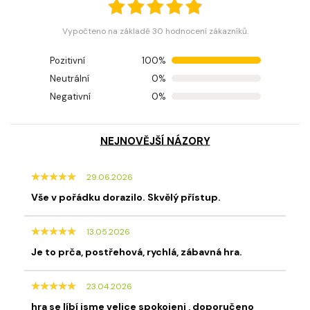
Vypočteno na základě 30 hodnocení zákazníků.
Pozitivní
100%
Neutrální
0%
Negativní
0%
NEJNOVĚJŠÍ NÁZORY
29.06.2026
Vše v pořádku dorazilo. Skvělý přístup.
13.05.2026
Je to prča, postřehová, rychlá, zábavná hra.
23.04.2026
hra se líbí jsme velice spokojeni , doporučeno