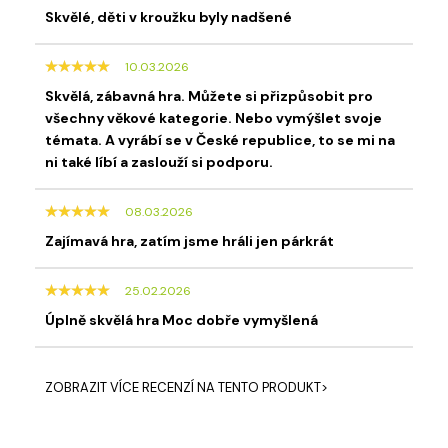
Skvělé, děti v kroužku byly nadšené
10.03.2026
Skvělá, zábavná hra. Můžete si přizpůsobit pro
všechny věkové kategorie. Nebo vymýšlet svoje
témata. A vyrábí se v České republice, to se mi na
ni také líbí a zaslouží si podporu.
08.03.2026
Zajímavá hra, zatím jsme hráli jen párkrát
25.02.2026
Úplně skvělá hra Moc dobře vymyšlená
ZOBRAZIT VÍCE RECENZÍ NA TENTO PRODUKT>