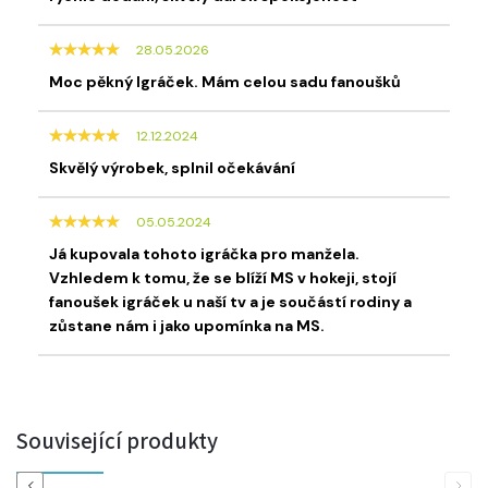
28.05.2026
Moc pěkný Igráček. Mám celou sadu fanoušků
12.12.2024
Skvělý výrobek, splnil očekávání
05.05.2024
Já kupovala tohoto igráčka pro manžela.
Vzhledem k tomu, že se blíží MS v hokeji, stojí
fanoušek igráček u naší tv a je součástí rodiny a
zůstane nám i jako upomínka na MS.
Související produkty
Previous
Next