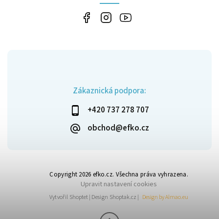
Zákaznická podpora:
+420 737 278 707
obchod@efko.cz
Copyright 2026
efko.cz
. Všechna práva vyhrazena.
Upravit nastavení cookies
Vytvořil
Shoptet
| Design
Shoptak.cz
|
Design by Almao.eu