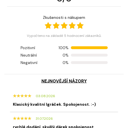
Zkušenosti s nákupem
Vypočteno na základě 5 hodnocení zákazníků.
Pozitivní
100%
Neutrální
0%
Negativní
0%
NEJNOVĚJŠÍ NÁZORY
03.08.2026
Klasický kvalitní Igráček. Spokojenost. :-)
31.07.2026
rychlé dodání, skvělý dárek spokojenost