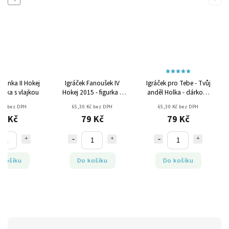
anynka II Hokej
Igráček Fanoušek IV
Igráček pro Tebe - Tvůj
gurka s vlajkou
Hokej 2015 - figurka s
anděl Holka - dárková
vlajkou
figurka
 Kč bez DPH
65,30 Kč bez DPH
65,30 Kč bez DPH
9 Kč
79 Kč
79 Kč
 košíku
Do košíku
Do košíku