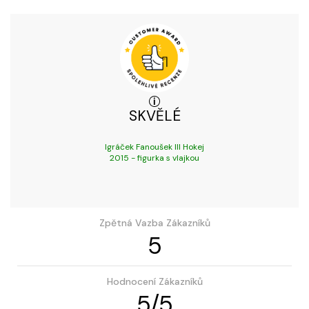
SKVĚLÉ
Igráček Fanoušek III Hokej
2015 - figurka s vlajkou
Zpětná Vazba Zákazníků
5
Hodnocení Zákazníků
5
/
5