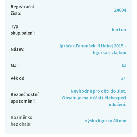
Registrační
24094
číslo
:
Typ
karton
skup.balení
:
Igráček Fanoušek III Hokej 2015 -
Název
:
figurka s vlajkou
MJ
:
ks
Věk od
:
3+
Nevhodné pro děti do 3let.
Bezpečnostní
Obsahuje malé části. Nebezpečí
upozornění
:
udušení.
Rozměr ks
výška figurky 80 mm
bez obalu
: