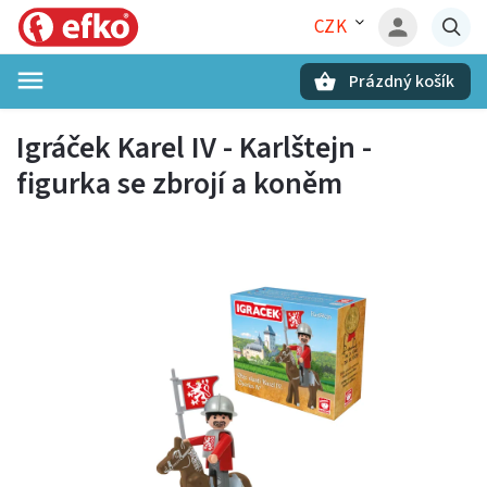
CZK
Prázdný košík
Hledat
Igráček Karel IV - Karlštejn -
figurka se zbrojí a koněm