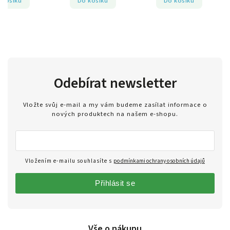
 košíku
Do košíku
Do košíku
Odebírat newsletter
Vložte svůj e-mail a my vám budeme zasílat informace o
nových produktech na našem e-shopu.
Vložením e-mailu souhlasíte s
podmínkami ochrany osobních údajů
Přihlásit se
Vše o nákupu