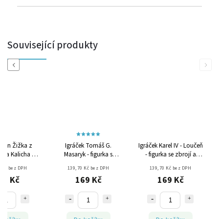
Související produkty
Previous
Next
 Jan Žižka z
Igráček Tomáš G.
Igráček Karel IV - Loučeň
a a Kalicha -
Masaryk - figurka s
- figurka se zbrojí a
, kůň a zbroj
koněm
koněm
 Kč bez DPH
139,70 Kč bez DPH
139,70 Kč bez DPH
69 Kč
169 Kč
169 Kč