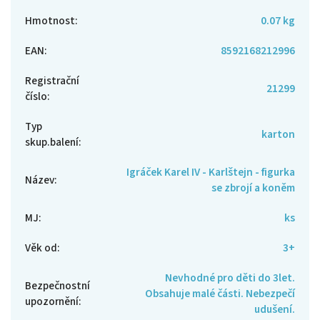
Hmotnost
:
0.07 kg
EAN
:
8592168212996
Registrační
21299
číslo
:
Typ
karton
skup.balení
:
Igráček Karel IV - Karlštejn - figurka
Název
:
se zbrojí a koněm
MJ
:
ks
Věk od
:
3+
Nevhodné pro děti do 3let.
Bezpečnostní
Obsahuje malé části. Nebezpečí
upozornění
:
udušení.