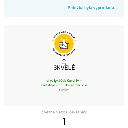
Položka byla vyprodána…
SKVĚLÉ
efko Igráček Karel IV -
Karlštejn - figurka se zbrojí a
koněm
Zpětná Vazba Zákazníků
1