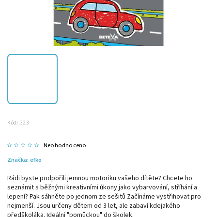
Kód:
323
Neohodnoceno
Značka:
efko
Rádi byste podpořili jemnou motoriku vašeho dítěte? Chcete ho
seznámit s běžnými kreativními úkony jako vybarvování, stříhání a
lepení? Pak sáhněte po jednom ze sešitů Začínáme vystřihovat pro
nejmenší. Jsou určeny dětem od 3 let, ale zabaví kdejakého
předškoláka. Ideální "pomůckou" do školek.