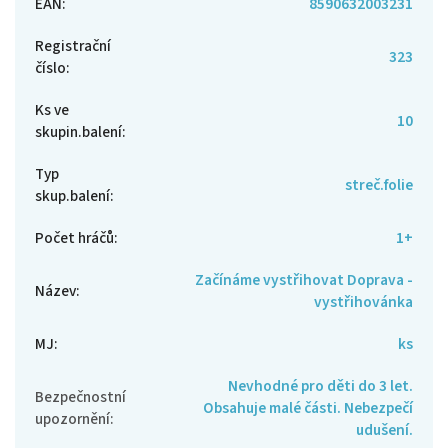
EAN
:
8590632003231
Registrační
323
číslo
:
Ks ve
10
skupin.balení
:
Typ
streč.folie
skup.balení
:
Počet hráčů
:
1+
Začínáme vystřihovat Doprava -
Název
:
vystřihovánka
MJ
:
ks
Nevhodné pro děti do 3 let.
Bezpečnostní
Obsahuje malé části. Nebezpečí
upozornění
:
udušení.