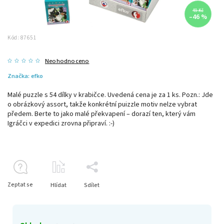
49 Kč
–46 %
Kód:
87651
Neohodnoceno
Značka:
efko
Malé puzzle s 54 dílky v krabičce. Uvedená cena je za 1 ks. Pozn.:
Jde
o obrázkový assort, takže konkrétní puizzle motiv nelze vybrat
předem. Berte to jako malé překvapení – dorazí ten, který vám
Igráčci v expedici zrovna připraví. :-)
Zeptat se
Hlídat
Sdílet