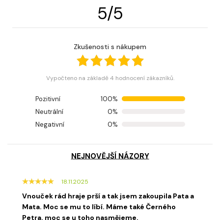
5
/
5
Zkušenosti s nákupem
Vypočteno na základě 4 hodnocení zákazníků.
Pozitivní
100%
Neutrální
0%
Negativní
0%
NEJNOVĚJŠÍ NÁZORY
18.11.2025
Vnouček rád hraje prší a tak jsem zakoupila Pata a
Mata. Moc se mu to líbí. Máme také Černého
Petra. moc se u toho nasmějeme.