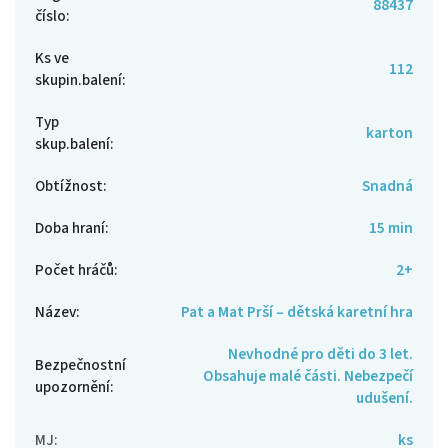
88437
číslo
:
Ks ve
112
skupin.balení
:
Typ
karton
skup.balení
:
Obtížnost
:
Snadná
Doba hraní
:
15 min
Počet hráčů
:
2+
Název
:
Pat a Mat Prší – dětská karetní hra
Nevhodné pro děti do 3 let.
Bezpečnostní
Obsahuje malé části. Nebezpečí
upozornění
:
udušení.
MJ
:
ks