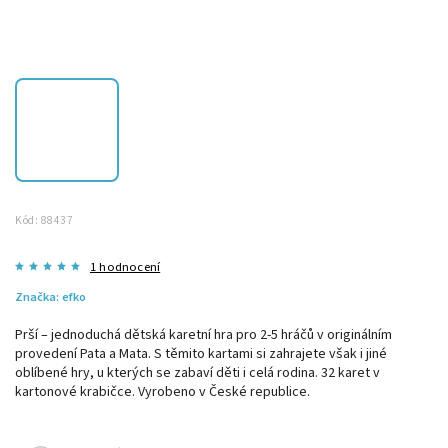
Kód:
88437
1 hodnocení
Značka:
efko
Prší – jednoduchá dětská karetní hra pro 2-5 hráčů v originálním
provedení Pata a Mata. S těmito kartami si zahrajete však i jiné
oblíbené hry, u kterých se zabaví děti i celá rodina. 32 karet v
kartonové krabičce. Vyrobeno v České republice.