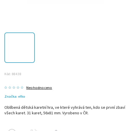
Kód:
88438
Neohodnoceno
Značka:
efko
Oblíbená dětská karetní hra, ve které vyhrává ten, kdo se první zbaví
všech karet. 31 karet, 56x81 mm. Vyrobeno v ČR.