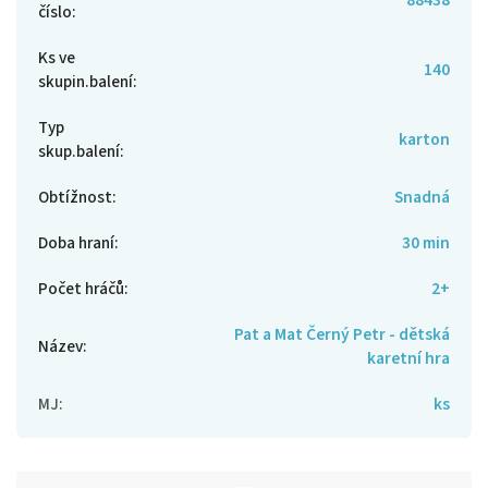
číslo
:
Ks ve
140
skupin.balení
:
Typ
karton
skup.balení
:
Obtížnost
:
Snadná
Doba hraní
:
30 min
Počet hráčů
:
2+
Pat a Mat Černý Petr - dětská
Název
:
karetní hra
MJ
:
ks