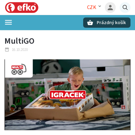
CZK
Prázdný košík
Hledat
MultiGO
16.10.2020