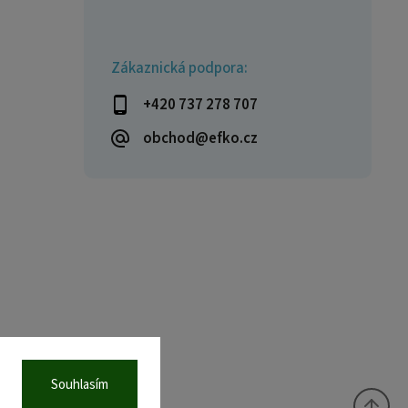
Zákaznická podpora:
+420 737 278 707
obchod@efko.cz
Souhlasím