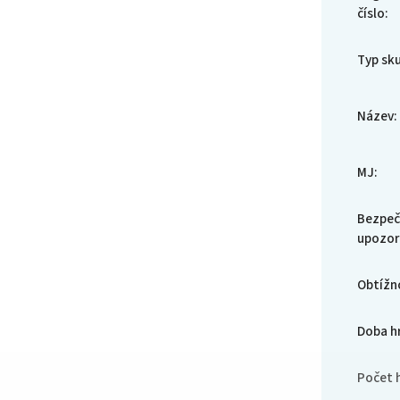
číslo
:
Typ sk
Název
:
MJ
:
Bezpeč
upozor
Obtížn
Doba h
Počet 