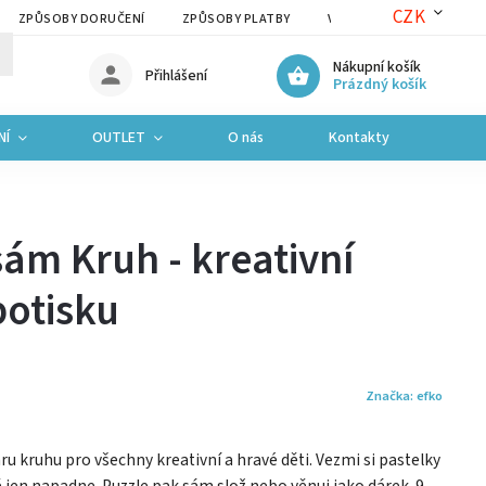
CZK
ZPŮSOBY DORUČENÍ
ZPŮSOBY PLATBY
VRÁCENÍ ZBOŽÍ A REKLAM
Nákupní košík
Přihlášení
Prázdný košík
NÍ
OUTLET
O nás
Kontakty
sám Kruh - kreativní
potisku
Značka:
efko
ru kruhu pro všechny kreativní a hravé děti. Vezmi si pastelky