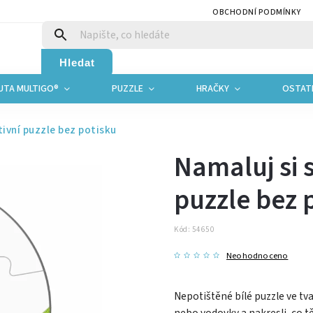
OBCHODNÍ PODMÍNKY
Hledat
UTA MULTIGO®
PUZZLE
HRAČKY
OSTAT
tivní puzzle bez potisku
Namaluj si 
puzzle bez 
Kód:
54650
Neohodnoceno
Nepotištěné bílé puzzle ve tva