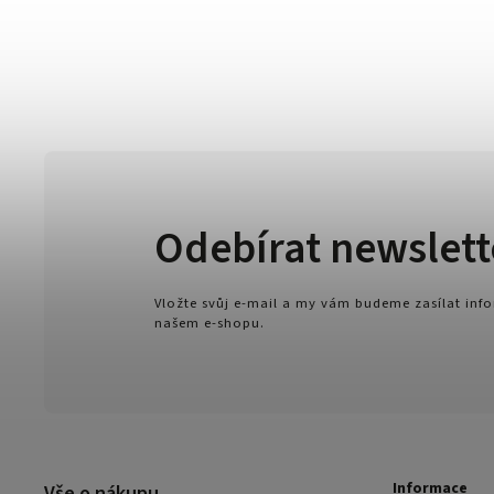
Odebírat newslett
Vložte svůj e-mail a my vám budeme zasílat in
našem e-shopu.
Informace
Vše o nákupu