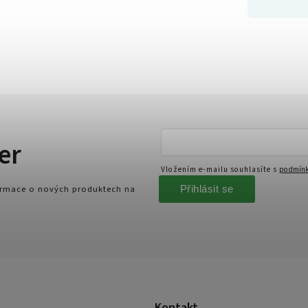
er
Vložením e-mailu souhlasíte s
podmínk
Přihlásit se
formace o nových produktech na
Kontakt