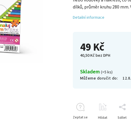
nebo vodovky a nakresli, co t
dílků, průměr kruhu 280 mm. 
Detailní informace
49 Kč
40,50 Kč bez DPH
Skladem
(>5 ks)
Můžeme doručit do:
12.8
Zeptat se
Hlídat
Sdílet