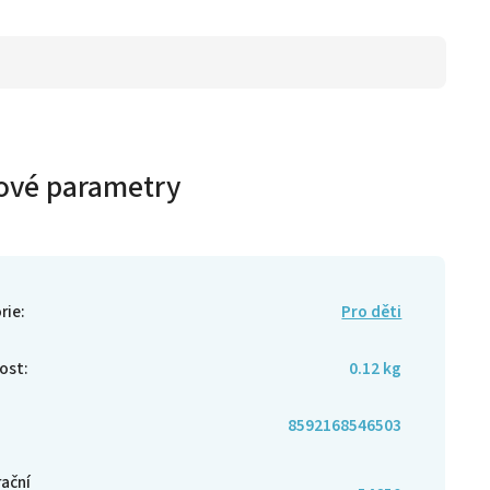
ové parametry
rie
:
Pro děti
ost
:
0.12 kg
8592168546503
rační