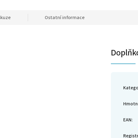
skuze
Ostatní informace
Doplňk
Katego
Hmotn
EAN
:
Regist