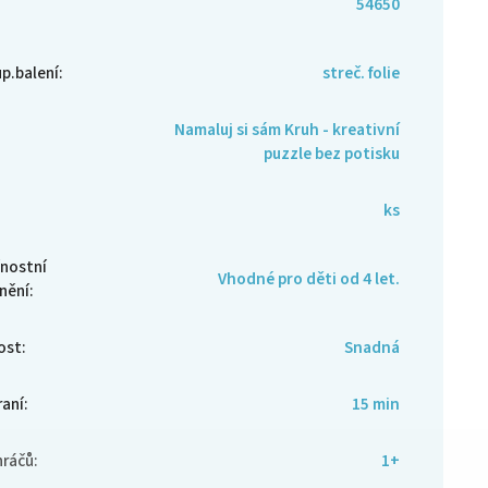
54650
up.balení
:
streč. folie
Namaluj si sám Kruh - kreativní
puzzle bez potisku
ks
nostní
Vhodné pro děti od 4 let.
nění
:
ost
:
Snadná
raní
:
15 min
hráčů
:
1+