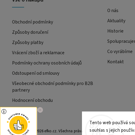
O nás
Aktuality
Obchodní podmínky
Historie
Způsoby doručení
Spolupracuj
Způsoby platby
Co vyrábíme
Vrácení zboží a reklamace
Kontakt
Podmínky ochrany osobních údajů
Odstoupení od smlouvy
Všeobecné obchodní podmínky pro B2B
partnery
Hodnocení obchodu
Tento web používá sou
souhlas s jejich použív
Copyright 2026
efko.cz
. Všechna práva vyhrazena.