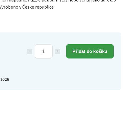
ě jen napadne. Puzzle pak sám slož nebo věnuj jako dárek. 9
Vyrobeno v České republice.
Přidat do košíku
.2026