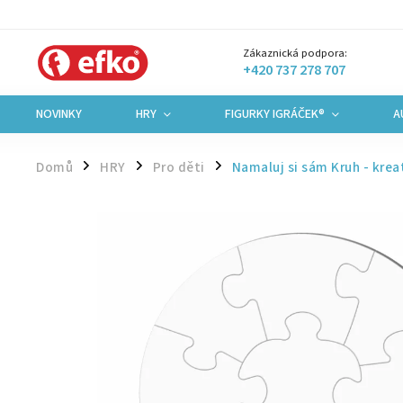
Zákaznická podpora:
+420 737 278 707
NOVINKY
HRY
FIGURKY IGRÁČEK®
A
Domů
HRY
Pro děti
Namaluj si sám Kruh - krea
/
/
/