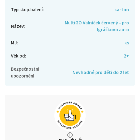
Typ skup.balení
:
karton
MultiGO Valníček červený - pro
Název
:
Igráčkovo auto
MJ
:
ks
Věk od
:
2+
Bezpečnostní
Nevhodné pro děti do 2 let
upozornění
: