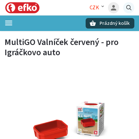
CZK
Prázdný košík
Hledat
MultiGO Valníček červený - pro
Igráčkovo auto