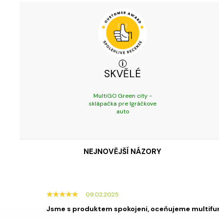
SKVĚLÉ
MultiGO Green city -
sklápačka pre Igráčkove
auto
NEJNOVĚJŠÍ NÁZORY
09.02.2025
Jsme s produktem spokojeni, oceňujeme multifu