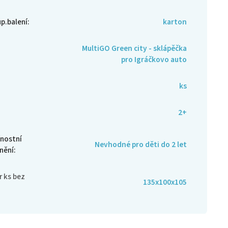
up.balení
:
karton
MultiGO Green city - sklápěčka
pro Igráčkovo auto
ks
:
2+
nostní
Nevhodné pro děti do 2 let
nění
:
 ks bez
135x100x105