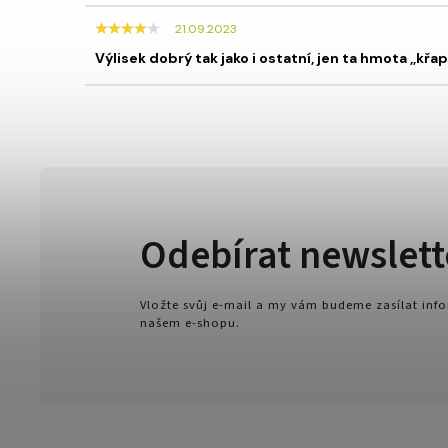
21.09.2023
Výlisek dobrý tak jako i ostatní, jen ta hmota ,,křap
Odebírat newslett
Vložte svůj e-mail a my vám budeme zasílat in
našem e-shopu.