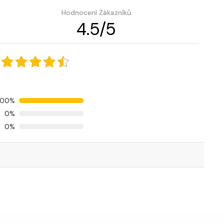
Hodnocení Zákazníků
4.5
/
5
100%
0%
0%