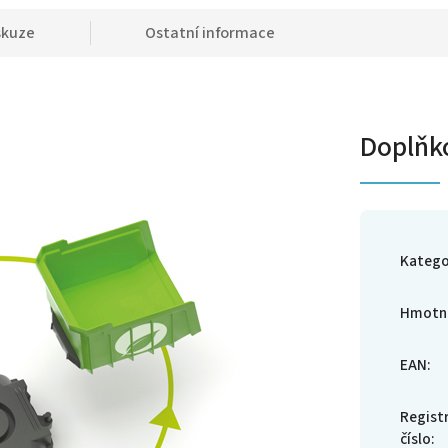
skuze
Ostatní informace
Doplňk
Katego
Hmotn
EAN
:
Regist
číslo
: