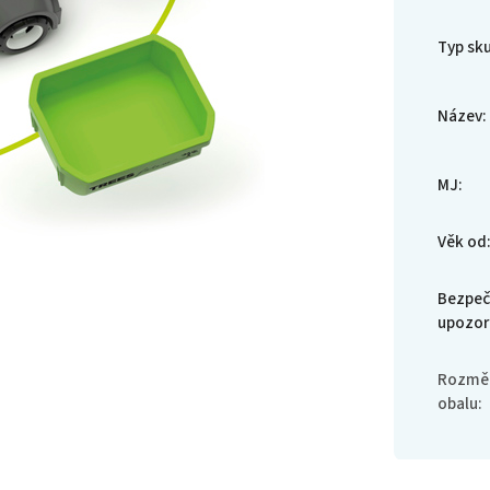
Typ sk
Název
:
MJ
:
Věk od
Bezpeč
upozor
Rozměr
obalu
: