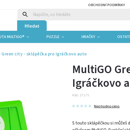
OBCHODNÍ PODMÍNKY
Hledat
UTA MULTIGO®
PUZZLE
HRAČKY
OSTAT
 Green city - sklápěčka pro Igráčkovo auto
MultiGO Gre
Igráčkovo 
Kód:
27175
Neohodnoceno
S touto sklápěčkou si můžeš d