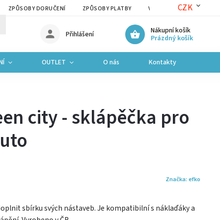
CZK
ZPŮSOBY DORUČENÍ
ZPŮSOBY PLATBY
VRÁCENÍ ZBOŽÍ A REKLAM
Nákupní košík
Přihlášení
Prázdný košík
NÍ
OUTLET
O nás
Kontakty
en city - sklápěčka pro
auto
Značka:
efko
oplnit sbírku svých nástaveb. Je kompatibilní s náklaďáky a