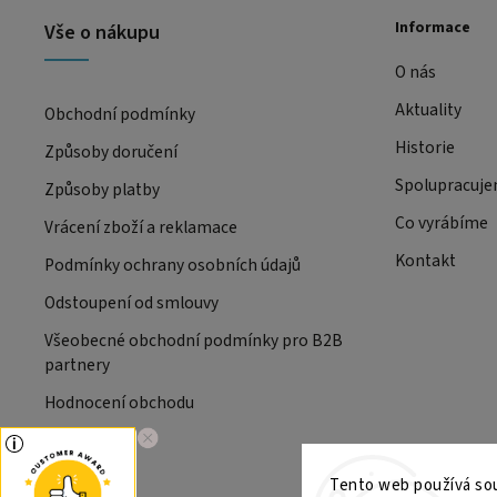
Informace
Vše o nákupu
O nás
Aktuality
Obchodní podmínky
Historie
Způsoby doručení
Spolupracuj
Způsoby platby
Co vyrábíme
Vrácení zboží a reklamace
Kontakt
Podmínky ochrany osobních údajů
Odstoupení od smlouvy
Všeobecné obchodní podmínky pro B2B
partnery
Hodnocení obchodu
Tento web používá sou