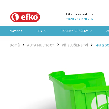
Zákaznická podpora:
+420 737 278 707
NOVINKY
HRY
FIGURKY IGRÁČEK®
A
Domů
AUTA MULTIGO®
PŘÍSLUŠENSTVÍ
MultiGO
/
/
/