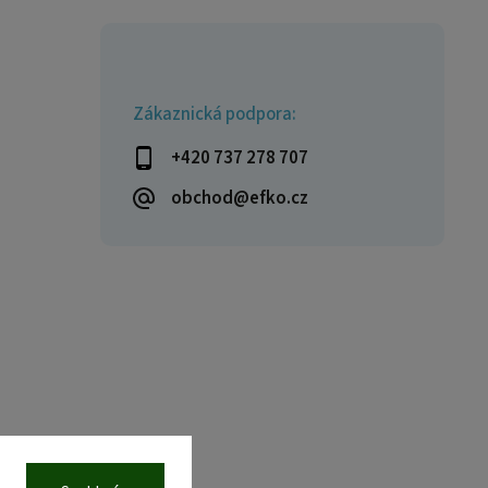
Zákaznická podpora:
+420 737 278 707
obchod@efko.cz