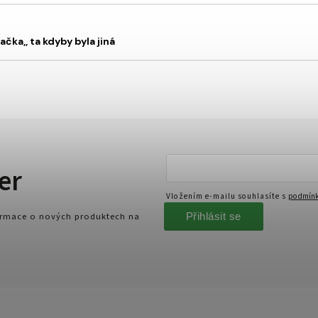
ačka,, ta kdyby byla jiná
er
Vložením e-mailu souhlasíte s
podmínk
Přihlásit se
formace o nových produktech na