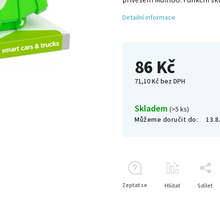
přívěsem MultiGO. Funkční skl
Detailní informace
86 Kč
71,10 Kč bez DPH
Skladem
(>5 ks)
Můžeme doručit do:
13.8
Zeptat se
Hlídat
Sdílet