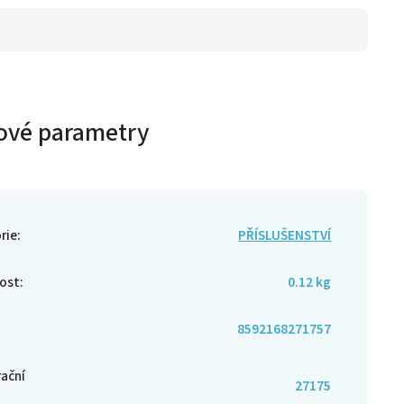
ové parametry
rie
:
PŘÍSLUŠENSTVÍ
ost
:
0.12 kg
8592168271757
rační
27175