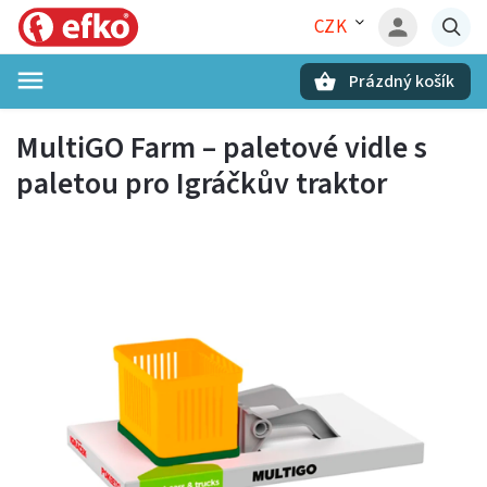
CZK
Prázdný košík
Hledat
MultiGO Farm – paletové vidle s
paletou pro Igráčkův traktor