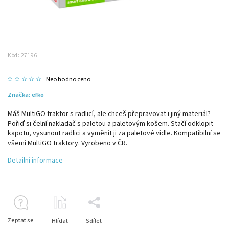
Kód:
27196
Neohodnoceno
Značka:
efko
Máš MultiGO traktor s radlicí, ale chceš přepravovat i jiný materiál?
Pořiď si čelní nakladač s paletou a paletovým košem. Stačí odklopit
kapotu, vysunout radlici a vyměnit ji za paletové vidle. Kompatibilní se
všemi MultiGO traktory. Vyrobeno v ČR.
Detailní informace
Zeptat se
Hlídat
Sdílet