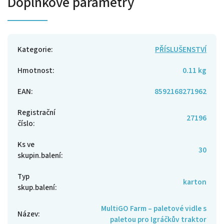
Doplňkové parametry
Kategorie
:
PŘÍSLUŠENSTVÍ
Hmotnost
:
0.11 kg
EAN
:
8592168271962
Registrační
27196
číslo
:
Ks ve
30
skupin.balení
:
Typ
karton
skup.balení
:
MultiGO Farm – paletové vidle s
Název
:
paletou pro Igráčkův traktor