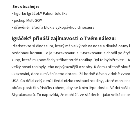
Set obsahuje:
• figurku Igráček® Paleontoložka
• pickup MultiGO®
• dřevěné nářadí a blok s vykopávkou dinosaura
Igráček® přináší zajímavosti o Tvém nálezu:
Představte si dinosaura, který má velký roh na nose a dlouhé ostny 
ozdobnou korunu. To je Styrakosaurus!
Styrakosaurus chodil po čty
zuby, které mu pomáhaly stříhat tvrdé rostliny. Byl to býložravec – te
velký nosní roh byly jeho nejvýraznější ozdoby. K čemu přesně sloužil
ukazování, dorozumívání nebo obranu.
Žil hodně dávno v době zvané
USA.
Co dělal celý den?
Hledal nízko rostoucí rostliny, které mohl 
občas postrčil větvičky rohem, aby se k nim lépe dosta
l. Vědci našl
Styrakosaurů. To napovídá, že mohl žít ve stádech – jako velká dinos