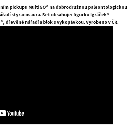
čním pickupu MultiGO® na dobrodružnou paleontologickou
ářadí styracosaura. Set obsahuje: figurku Igráček®
®, dřevěné nářadí a blok s vykopávkou. Vyrobeno v ČR.