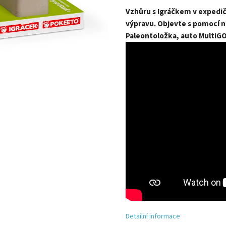
Vzhůru s Igráčkem v expedi
výpravu. Objevte s pomocí n
Paleontoložka, auto MultiGO
Detailní informace