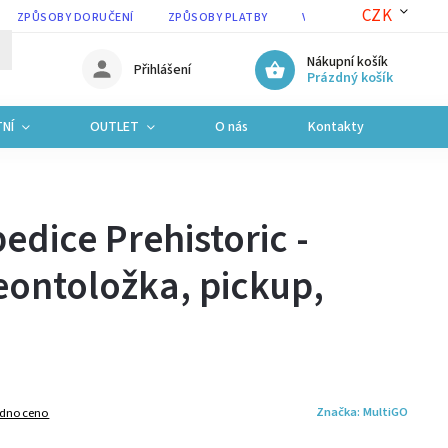
CZK
ZPŮSOBY DORUČENÍ
ZPŮSOBY PLATBY
VRÁCENÍ ZBOŽÍ A REKLAM
Nákupní košík
Přihlášení
Prázdný košík
NÍ
OUTLET
O nás
Kontakty
edice Prehistoric -
eontoložka, pickup,
Značka:
MultiGO
dnoceno