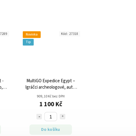
7289
Kód:
27318
Novinka
Tip
 -
MultiGO Expedice Egypt –
o,
Igráčci archeologové, auta,
vykopávka
909,10 Kč bez DPH
1 100 Kč
Do košíku