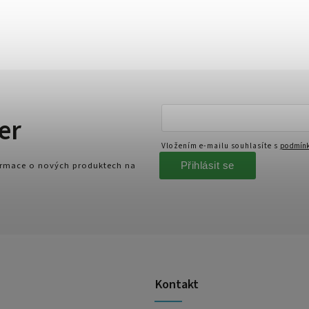
er
Vložením e-mailu souhlasíte s
podmínk
Přihlásit se
formace o nových produktech na
Kontakt