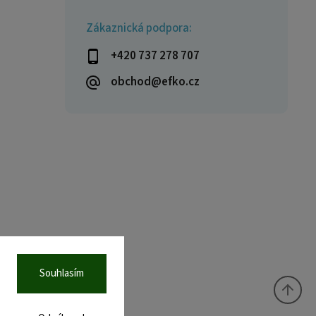
Zákaznická podpora:
+420 737 278 707
obchod@efko.cz
Souhlasím