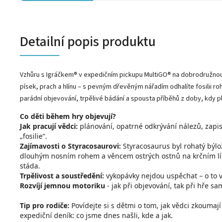
Detailní popis produktu
Vzhůru s Igráčkem® v expedičním pickupu MultiGO® na dobrodružno
písek, prach a hlínu – s pevným dřevěným nářadím odhalíte fosilii r
parádní objevování, trpělivé bádání a spousta příběhů z doby, kdy pl
Co děti během hry objevují?
Jak pracují vědci:
plánování, opatrné odkrývání nálezů, zapis
„fosilie“.
Zajímavosti o Styracosaurovi:
Styracosaurus byl rohatý býlož
dlouhým nosním rohem a věncem ostrých ostnů na krčním lím
stáda.
Trpělivost a soustředění:
vykopávky nejdou uspěchat – o to vě
Rozvíjí jemnou motoriku
- jak při objevování, tak při hře s
Tip pro rodiče:
Povídejte si s dětmi o tom, jak vědci zkoumaj
expediční deník: co jsme dnes našli, kde a jak.