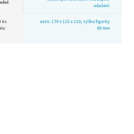
nění
:
udušení
 ks
auto: 170 x 115 x 110, výška figurky
alu
:
80 mm