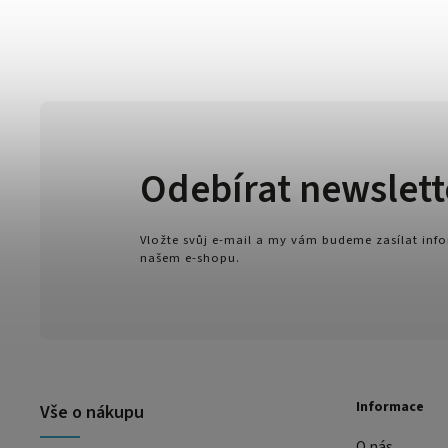
Odebírat newslett
Vložte svůj e-mail a my vám budeme zasílat in
našem e-shopu.
Informace
Vše o nákupu
O nás