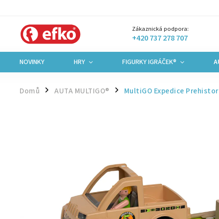
Zákaznická podpora:
+420 737 278 707
NOVINKY
HRY
FIGURKY IGRÁČEK®
A
Domů
AUTA MULTIGO®
MultiGO Expedice Prehistor
/
/