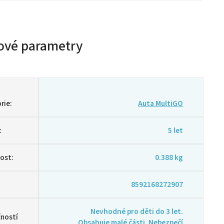
ové parametry
rie
:
Auta MultiGO
:
5 let
ost
:
0.388 kg
8592168272907
Nevhodné pro děti do 3 let.
ností
Obsahuje malé části. Nebezpečí