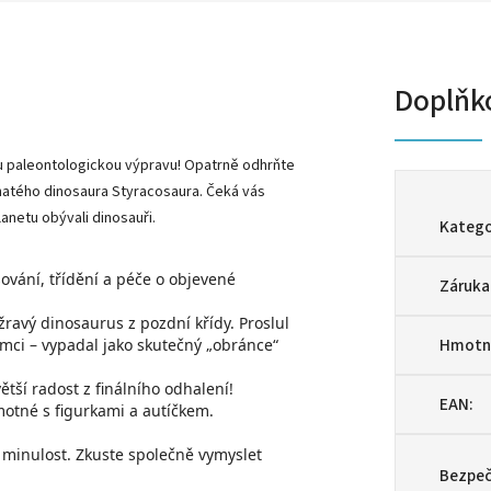
Doplňk
u paleontologickou výpravu! Opatrně odhrňte
ohatého dinosaura Styracosaura. Čeká vás
anetu obývali dinosauři.
Katego
ování, třídění a péče o objevené
Záruka
ravý dinosaurus z pozdní křídy. Proslul
Hmotn
ci – vypadal jako skutečný „obránce“
tší radost z finálního odhalení!
EAN
:
amotné s figurkami a autíčkem.
í minulost. Zkuste společně vymyslet
Bezpeč