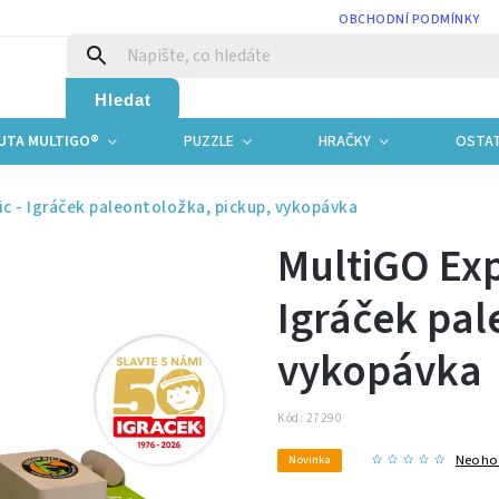
OBCHODNÍ PODMÍNKY
Hledat
UTA MULTIGO®
PUZZLE
HRAČKY
OSTAT
ic - Igráček paleontoložka, pickup, vykopávka
MultiGO Exp
Igráček pal
vykopávka
Kód:
27290
Neoho
Novinka