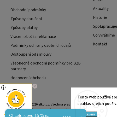
Aktuality
Obchodní podmínky
Historie
Způsoby doručení
Spolupracuj
Způsoby platby
Co vyrábíme
Vrácení zboží a reklamace
Kontakt
Podmínky ochrany osobních údajů
Odstoupení od smlouvy
Všeobecné obchodní podmínky pro B2B
partnery
Hodnocení obchodu
Tento web používá sou
souhlas s jejich použív
Copyright 2026
efko.cz
. Všechna práva vyhrazena.
Upravit nastavení cookies
Nastavení
Chcete slevu 15 % na