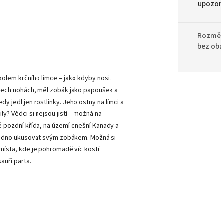
upozor
Rozměr
bez ob
kolem krčního límce – jako kdyby nosil
řech nohách, měl zobák jako papoušek a
dy jedl jen rostlinky.
Jeho ostny na límci a
y? Vědci si nejsou jistí – možná na
 pozdní křída, na území dnešní Kanady a
snadno ukusovat svým zobákem. Možná si
i místa, kde je pohromadě víc kostí
auří parta.