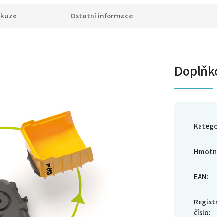
skuze
Ostatní informace
Doplňk
Katego
Hmotn
EAN
:
Regist
číslo
: