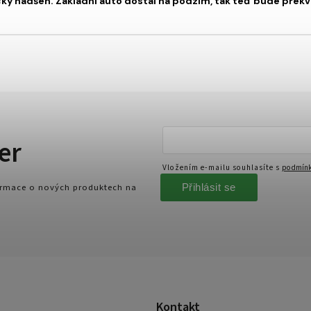
čky nadšen. Základní auto dostal na podzim, tak teď bude překv
er
Vložením e-mailu souhlasíte s
podmínk
Přihlásit se
formace o nových produktech na
Kontakt