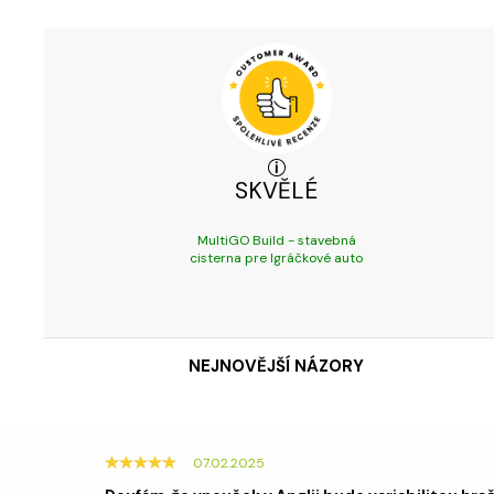
SKVĚLÉ
MultiGO Build - stavebná
cisterna pre Igráčkové auto
NEJNOVĚJŠÍ NÁZORY
07.02.2025