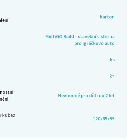
karton
alení
:
MultiGO Build - stavební cisterna
pro Igráčkovo auto
ks
:
2+
nostní
Nevhodné pro děti do 2 let
nění
:
 ks bez
120x85x95