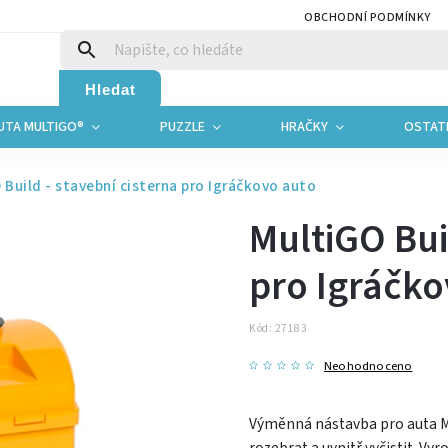
OBCHODNÍ PODMÍNKY
Hledat
UTA MULTIGO®
PUZZLE
HRAČKY
OSTAT
 Build - stavební cisterna pro Igráčkovo auto
MultiGO Bui
pro Igráčko
Kód:
27183
Neohodnoceno
Výměnná nástavba pro auta Mul