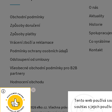
O nás
Aktuality
Obchodní podmínky
Historie
Způsoby doručení
Spolupracuj
Způsoby platby
Co vyrábíme
Vrácení zboží a reklamace
Kontakt
Podmínky ochrany osobních údajů
Odstoupení od smlouvy
Všeobecné obchodní podmínky pro B2B
partnery
Hodnocení obchodu
Tento web používá sou
souhlas s jejich použív
Copyright 2026
efko.cz
. Všechna práva vyhrazena.