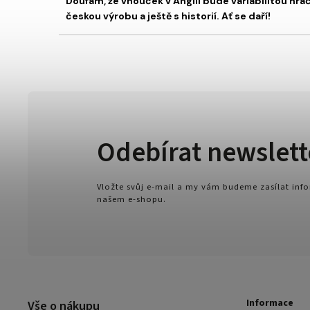
Doufám, že vnouček v Anglii bude variabilitou hra
českou výrobu a ještě s historií. Ať se daří!
Odebírat newslett
Vložte svůj e-mail a my vám budeme zasílat in
našem e-shopu.
Informace
Vše o nákupu