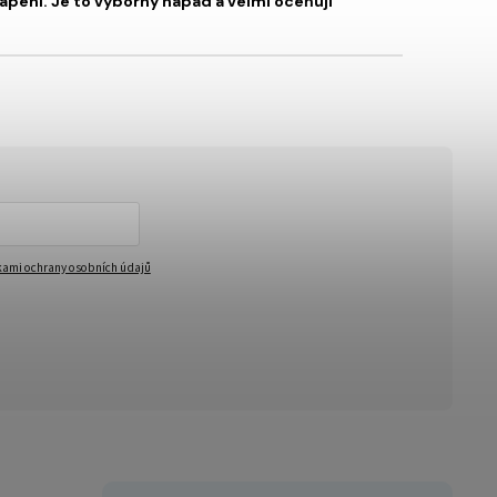
apení. Je to výborný nápad a velmi oceňuji
ami ochrany osobních údajů