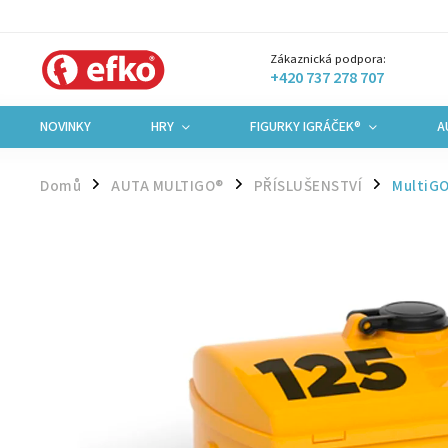
Zákaznická podpora:
+420 737 278 707
NOVINKY
HRY
FIGURKY IGRÁČEK®
A
Domů
AUTA MULTIGO®
PŘÍSLUŠENSTVÍ
MultiGO
/
/
/