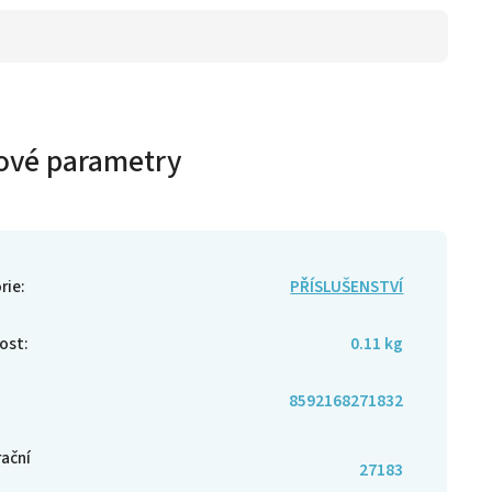
ové parametry
rie
:
PŘÍSLUŠENSTVÍ
ost
:
0.11 kg
8592168271832
rační
27183