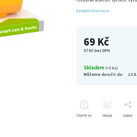
rozebrat a uvnitř vyčistit. Vy
Detailní informace
69 Kč
57 Kč bez DPH
Skladem
(>5 ks)
Můžeme doručit do:
13.8
Zeptat se
Hlídat
Sdílet