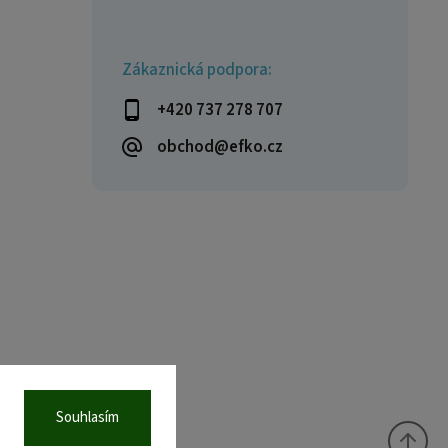
Zákaznická podpora:
+420 737 278 707
obchod@efko.cz
Souhlasím