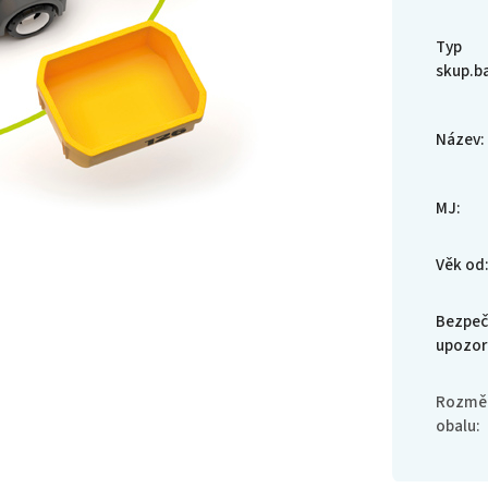
Typ
skup.b
Název
:
MJ
:
Věk od
Bezpeč
upozor
Rozměr
obalu
: