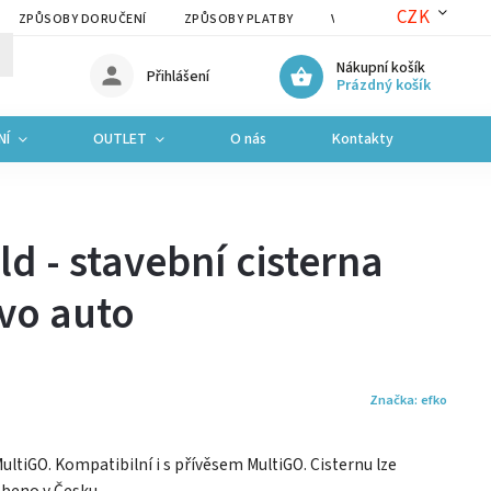
CZK
ZPŮSOBY DORUČENÍ
ZPŮSOBY PLATBY
VRÁCENÍ ZBOŽÍ A REKLAM
Nákupní košík
Přihlášení
Prázdný košík
NÍ
OUTLET
O nás
Kontakty
ld - stavební cisterna
vo auto
Značka:
efko
tiGO. Kompatibilní i s přívěsem MultiGO. Cisternu lze