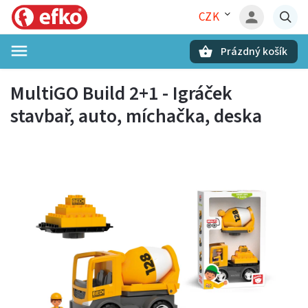
CZK
Prázdný košík
Hledat
MultiGO Build 2+1 - Igráček
stavbař, auto, míchačka, deska