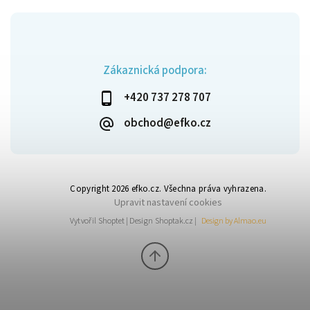
Zákaznická podpora:
+420 737 278 707
obchod@efko.cz
Copyright 2026
efko.cz
. Všechna práva vyhrazena.
Upravit nastavení cookies
Vytvořil
Shoptet
| Design
Shoptak.cz
|
Design by Almao.eu