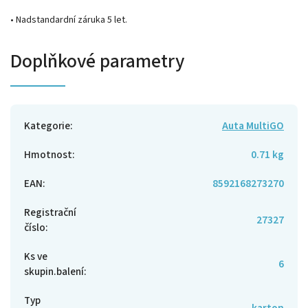
• Nadstandardní záruka 5 let.
Doplňkové parametry
Kategorie
:
Auta MultiGO
Hmotnost
:
0.71 kg
EAN
:
8592168273270
Registrační
27327
číslo
:
Ks ve
6
skupin.balení
:
Typ
karton