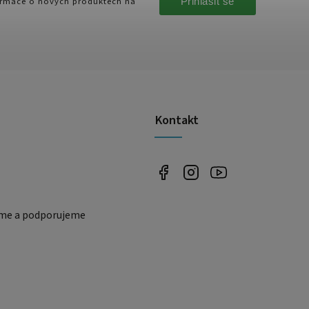
Přihlásit se
formace o nových produktech na
Kontakt
eme a podporujeme