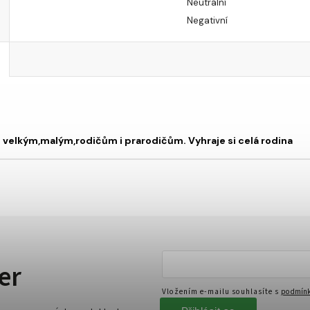
Neutrální
Negativní
 velkým,malým,rodičům i prarodičům. Vyhraje si celá rodina
er
Vložením e-mailu souhlasíte s
podmínk