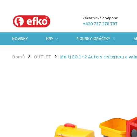
Zákaznická podpora:
+420 737 278 707
NOVINKY
HRY
FIGURKY IGRÁČEK®
A
Domů
OUTLET
MultiGO 1+2 Auto s cisternou a va
/
/