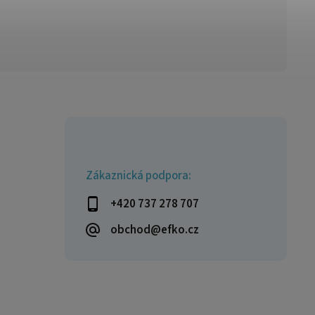
Zákaznická podpora:
+420 737 278 707
obchod@efko.cz