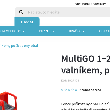
OBCHODNÍ PODMÍNKY
Hledat
UTA MULTIGO®
PUZZLE
HRAČKY
OSTAT
lníkem, poškozený obal
MultiGO 1+2
valníkem, 
Kód:
BO27328
Neohodnoceno
Lehce poškozený obal. Pojeď 