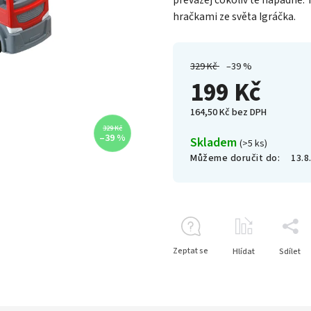
převážej cokoliv tě napadne. 
hračkami ze světa Igráčka.
329 Kč
–39 %
199 Kč
164,50 Kč bez DPH
329 Kč
–39 %
Skladem
(>5 ks)
Můžeme doručit do:
13.8
Zeptat se
Hlídat
Sdílet