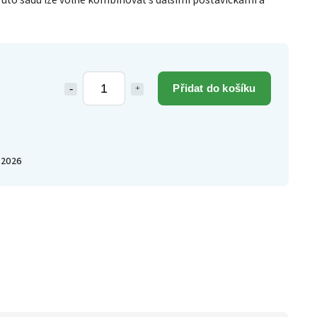
Tuto sadu lze volně kombinovat s dalšími postavičkami a
Přidat do košíku
.2026