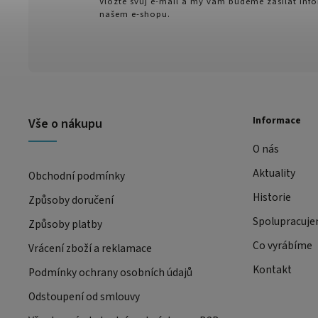
Vložte svůj e-mail a my vám budeme zasílat in
našem e-shopu.
Informace
Vše o nákupu
O nás
Aktuality
Obchodní podmínky
Historie
Způsoby doručení
Spolupracuj
Způsoby platby
Co vyrábíme
Vrácení zboží a reklamace
Kontakt
Podmínky ochrany osobních údajů
Odstoupení od smlouvy