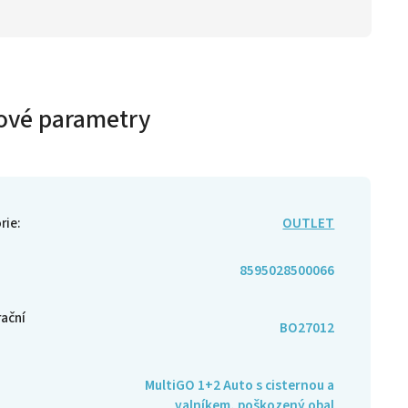
ové parametry
rie
:
OUTLET
8595028500066
rační
BO27012
MultiGO 1+2 Auto s cisternou a
valníkem, poškozený obal