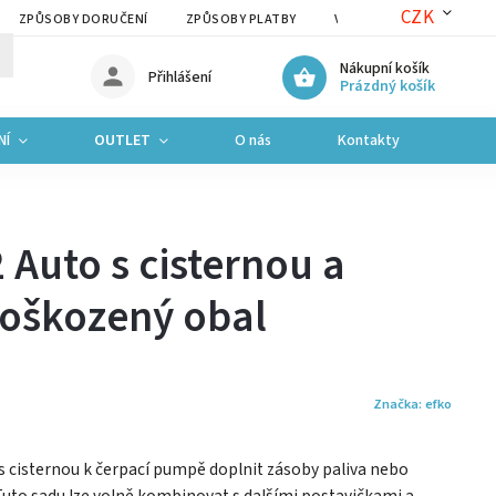
CZK
ZPŮSOBY DORUČENÍ
ZPŮSOBY PLATBY
VRÁCENÍ ZBOŽÍ A REKLAM
Nákupní košík
Přihlášení
Prázdný košík
NÍ
OUTLET
O nás
Kontakty
 Auto s cisternou a
poškozený obal
Značka:
efko
s cisternou k čerpací pumpě doplnit zásoby paliva nebo