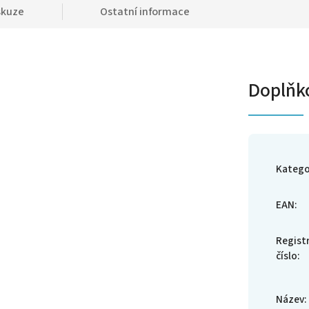
skuze
Ostatní informace
Doplňk
Katego
EAN
:
Regist
číslo
:
Název
: