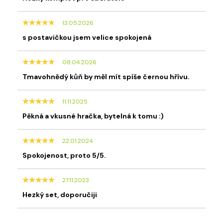
13.05.2026
s postavičkou jsem velice spokojená
08.04.2026
Tmavohnědý kůň by měl mít spíše černou hřívu.
11.11.2025
Pěkná a vkusné hračka, bytelná k tomu :)
22.01.2024
Spokojenost, proto 5/5.
27.11.2023
Hezký set, doporučiji