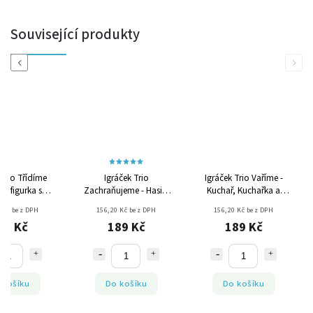
Související produkty
Previous
Next
 Trio Třídíme
Igráček Trio
Igráček Trio Vaříme -
- figurka s
Zachraňujeme - Hasič,
Kuchař, Kuchařka a
elnicemi
Policista a Záchranář
Číšník
 Kč bez DPH
156,20 Kč bez DPH
156,20 Kč bez DPH
89 Kč
189 Kč
189 Kč
 košíku
Do košíku
Do košíku