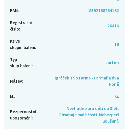
EAN
:
8592168264162
Registrační
26416
číslo
:
Ks ve
18
skupin.balení
:
Typ
karton
skup.balení
:
Igráček Trio Farma - Farmář a dva
Název
:
koně
MJ
:
ks
Nevhodné pro děti do 3let.
Bezpečnostní
Obsahuje malé části. Nebezpečí
upozornění
:
udušení.