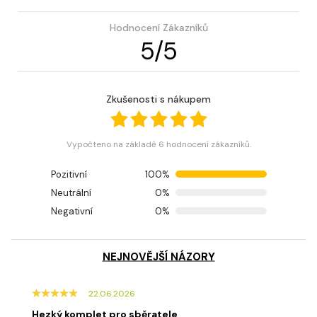
Hodnocení Zákazníků
5
/
5
Zkušenosti s nákupem
Vypočteno na základě 6 hodnocení zákazníků.
Pozitivní
100%
Neutrální
0%
Negativní
0%
NEJNOVĚJŠÍ NÁZORY
22.06.2026
Hezký komplet pro sběratele