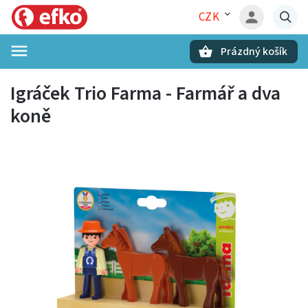
CZK
Prázdný košík
Hledat
Igráček Trio Farma - Farmář a dva
koně