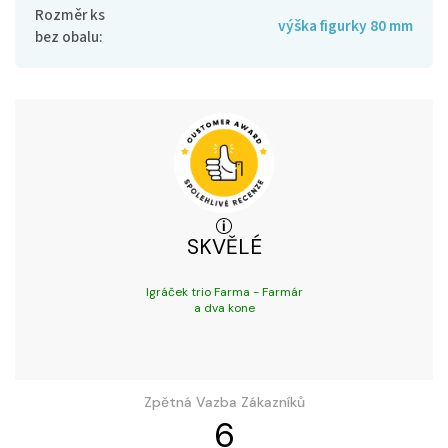
Rozměr ks
výška figurky 80 mm
bez obalu
:
SKVĚLÉ
Igráček trio Farma - Farmár
a dva kone
Zpětná Vazba Zákazníků
6