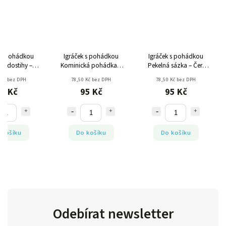
k s pohádkou
Igráček s pohádkou
Igráček s pohádkou
ní dostihy –
Kominická pohádka –
Pekelná sázka – Čert
j Kostřík
Kominík František
Čeněk
 Kč bez DPH
78,50 Kč bez DPH
78,50 Kč bez DPH
5 Kč
95 Kč
95 Kč
 košíku
Do košíku
Do košíku
Odebírat newsletter