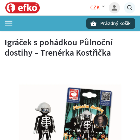
CZK
Prázdný košík
Hledat
Igráček s pohádkou Půlnoční
dostihy – Trenérka Kostřička