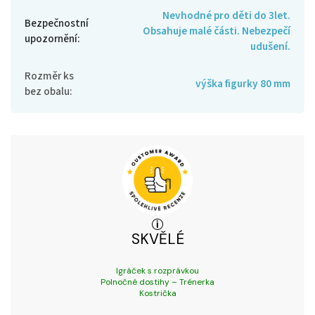
Nevhodné pro děti do 3let.
Bezpečnostní
Obsahuje malé části. Nebezpečí
upozornění
:
udušení.
Rozměr ks
výška figurky 80 mm
bez obalu
:
SKVĚLÉ
Igráček s rozprávkou
Polnočné dostihy – Trénerka
Kostrička