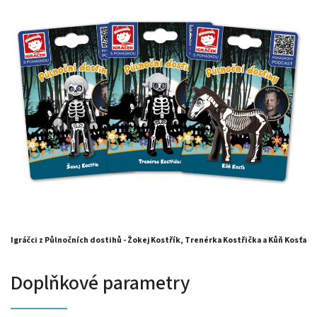
Igráčci z Půlnočních dostihů - Žokej Kostřík, Trenérka Kostřička a Kůň Kosťa
Doplňkové parametry