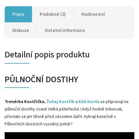
Popis
Podobné (3)
Hodnocení
Diskuze
Ostatní informace
Detailní popis produktu
PŮLNOČNÍ DOSTIHY
Trenérka Kostřička
,
Žokej Kostřík
a
Kůň Kosťa
se připravují na
půlnoční dostihy zvané Velká páteřnická. I když hodně trénovali,
přestalo se jim těsně před závodem dařit. Vyhrají konečně v
Půlnočních dostizích vysněný pohár?