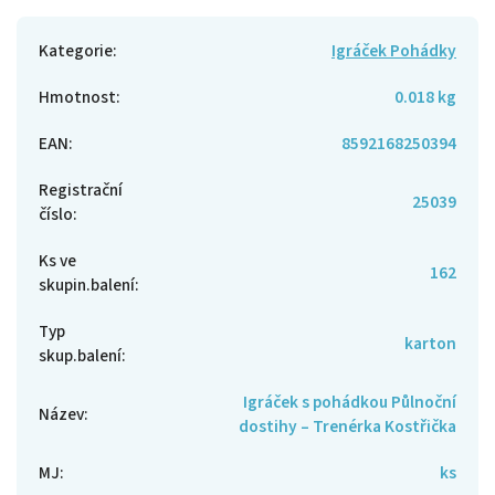
Kategorie
:
Igráček Pohádky
Hmotnost
:
0.018 kg
EAN
:
8592168250394
Registrační
25039
číslo
:
Ks ve
162
skupin.balení
:
Typ
karton
skup.balení
:
Igráček s pohádkou Půlnoční
Název
:
dostihy – Trenérka Kostřička
MJ
:
ks