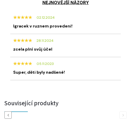
NEJNOVĚJŠÍ NÁZORY
02.12.2024
Igracek v ruznem provedeni!
28.11.2024
zcela plní svůj účel
05.11.2023
Super, děti byly nadšené!
Související produkty
Previous
Next