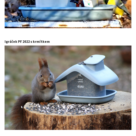
Igráček PF 2022 s krmítkem