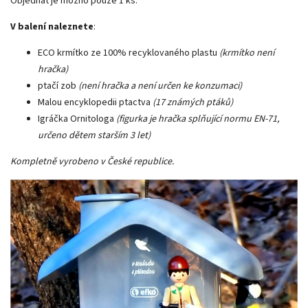
Objednat je možno pouze 1 ks.
V balení naleznete
:
ECO krmítko ze 100% recyklovaného plastu
(krmítko není
hračka)
ptačí zob
(není hračka a není určen ke konzumaci)
Malou encyklopedii ptactva
(17 známých ptáků)
Igráčka Ornitologa
(figurka je hračka splňující normu EN-71,
určeno dětem starším 3 let)
Kompletně vyrobeno v České republice.