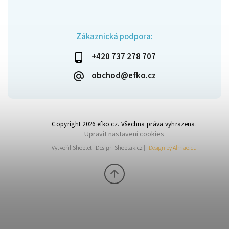
Zákaznická podpora:
+420 737 278 707
obchod@efko.cz
Copyright 2026
efko.cz
. Všechna práva vyhrazena.
Upravit nastavení cookies
Vytvořil
Shoptet
| Design
Shoptak.cz
|
Design by Almao.eu