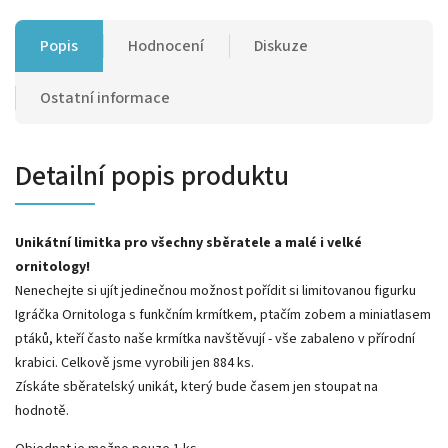
Popis
Hodnocení
Diskuze
Ostatní informace
Detailní popis produktu
Unikátní limitka pro všechny sběratele a malé i velké
ornitology!
Nenechejte si ujít jedinečnou možnost pořídit si limitovanou figurku
Igráčka Ornitologa s funkčním krmítkem, ptačím zobem a miniatlasem
ptáků, kteří často naše krmítka navštěvují - vše zabaleno v přírodní
krabici. Celkově jsme vyrobili jen 884 ks.
Získáte sběratelský unikát, který bude časem jen stoupat na
hodnotě.