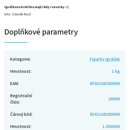
Igráčkovo krmítko mají rády i veverky :-)
foto: Zdeněk Rauš
Doplňkové parametry
Kategorie
:
Figurky Igráček
Hmotnost
:
1 kg
EAN
:
8592168280896
Registrační
28089
číslo
:
Čárový kód
:
8592168280896
Hmotnost
:
1.000000