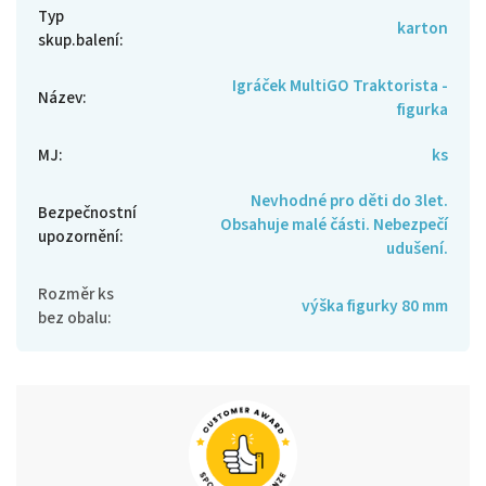
Typ
karton
skup.balení
:
Igráček MultiGO Traktorista -
Název
:
figurka
MJ
:
ks
Nevhodné pro děti do 3let.
Bezpečnostní
Obsahuje malé části. Nebezpečí
upozornění
:
udušení.
Rozměr ks
výška figurky 80 mm
bez obalu
: