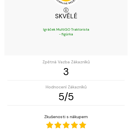
SKVĚLÉ
Igráček MultiGO Traktorista
- figúrka
Zpětná Vazba Zákazníků
3
Hodnocení Zákazníků
5
/
5
Zkušenosti s nákupem