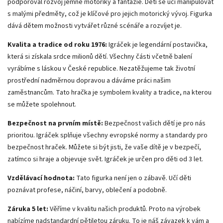
podporoval rozvoj jemné motoriky a fantazie. Děti se učí manipulovat
s malými předměty, což je klíčové pro jejich motorický vývoj. Figurka
dává dětem možnosti vytvářet různé scénáře a rozvíjet je.
Kvalita a tradice od roku 1976:
Igráček je legendární postavička,
která si získala srdce milionů dětí. Všechny části včetně balení
vyrábíme s láskou v České republice. Nezatěžujeme tak životní
prostřední nadměrnou dopravou a dáváme práci našim
zaměstnancům. Tato hračka je symbolem kvality a tradice, na kterou
se můžete spolehnout.
Bezpečnost na prvním místě:
Bezpečnost vašich dětí je pro nás
prioritou. Igráček splňuje všechny evropské normy a standardy pro
bezpečnost hraček. Můžete si být jisti, že vaše dítě je v bezpečí,
zatímco si hraje a objevuje svět. Igráček je určen pro děti od 3 let.
Vzdělávací hodnota:
Tato figurka není jen o zábavě. Učí děti
poznávat profese, náčiní, barvy, oblečení a podobně.
Záruka 5 let:
Věříme v kvalitu našich produktů. Proto na výrobek
nabízíme nadstandardní pětiletou záruku. To je náš závazek k vám a