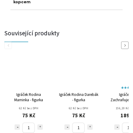
kopcem
Související produkty
Previous
Next
Igráček Rodina
Igráček Rodina Darebák
Igráček 
Maminka - figurka
- figurka
Zachraňujeme 
Policista a Z
62 Kč bez DPH
62 Kč bez DPH
156,20 Kč b
75 Kč
75 Kč
189 