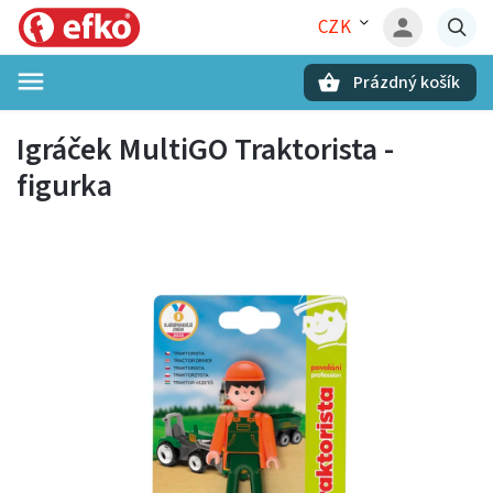
CZK
Prázdný košík
Hledat
Igráček MultiGO Traktorista -
figurka