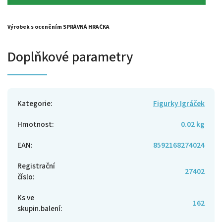
Výrobek s oceněním SPRÁVNÁ HRAČKA
Doplňkové parametry
Kategorie
:
Figurky Igráček
Hmotnost
:
0.02 kg
EAN
:
8592168274024
Registrační
27402
číslo
:
Ks ve
162
skupin.balení
: