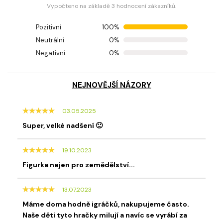
Vypočteno na základě 3 hodnocení zákazníků.
Pozitivní
100%
Neutrální
0%
Negativní
0%
NEJNOVĚJŠÍ NÁZORY
03.05.2025
Super, velké nadšení 🙂
19.10.2023
Figurka nejen pro zemědělství...
13.07.2023
Máme doma hodně igráčků, nakupujeme často.
Naše děti tyto hračky milují a navíc se vyrábí za