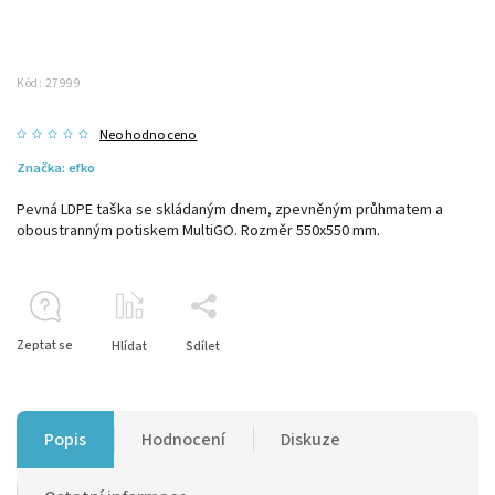
Kód:
27999
Neohodnoceno
Značka:
efko
Pevná LDPE taška se skládaným dnem, zpevněným průhmatem a
oboustranným potiskem MultiGO. Rozměr 550x550 mm.
Zeptat se
Hlídat
Sdílet
Popis
Hodnocení
Diskuze