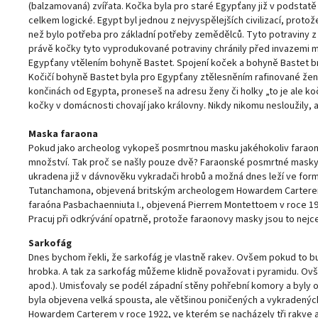
(balzamovaná) zvířata. Kočka byla pro staré Egypťany již v podstatě 
celkem logické. Egypt byl jednou z nejvyspělejších civilizací, proto
než bylo potřeba pro základní potřeby zemědělců. Tyto potraviny z 
právě kočky tyto vyprodukované potraviny chránily před invazemi myš
Egypťany vtělením bohyně Bastet. Spojení koček a bohyně Bastet bral
Kočičí bohyně Bastet byla pro Egypťany ztělesněním rafinované žens
končinách od Egypta, proneseš na adresu ženy či holky „to je ale koč
kočky v domácnosti chovají jako královny. Nikdy nikomu nesloužily, a
Maska faraona
Pokud jako archeolog vykopeš posmrtnou masku jakéhokoliv faraon
množství. Tak proč se našly pouze dvě? Faraonské posmrtné masky, kt
ukradena již v dávnověku vykradači hrobů a možná dnes leží ve form
Tutanchamona, objevená britským archeologem Howardem Carterem v 
faraóna Pasbachaenniuta I., objevená Pierrem Montettoem v roce 193
Pracuj při odkrývání opatrně, protože faraonovy masky jsou to nejce
Sarkofág
Dnes bychom řekli, že sarkofág je vlastně rakev. Ovšem pokud to bud
hrobka. A tak za sarkofág můžeme klidně považovat i pyramidu. Ovš
apod.). Umisťovaly se podél západní stěny pohřební komory a byly 
byla objevena velká spousta, ale většinou poničených a vykradený
Howardem Carterem v roce 1922, ve kterém se nacházely tři rakve a ta