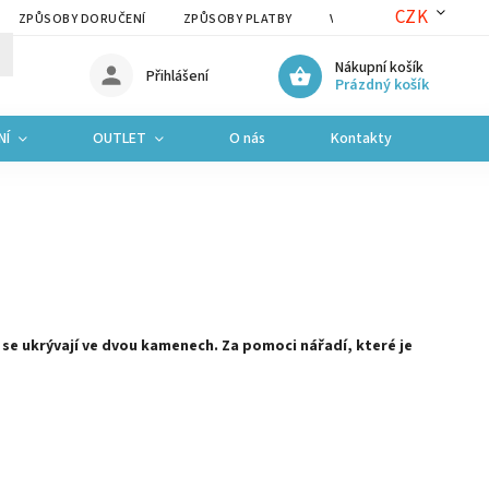
CZK
ZPŮSOBY DORUČENÍ
ZPŮSOBY PLATBY
VRÁCENÍ ZBOŽÍ A REKLAM
Nákupní košík
Přihlášení
Prázdný košík
NÍ
OUTLET
O nás
Kontakty
e ukrývají ve dvou kamenech. Za pomoci nářadí, které je