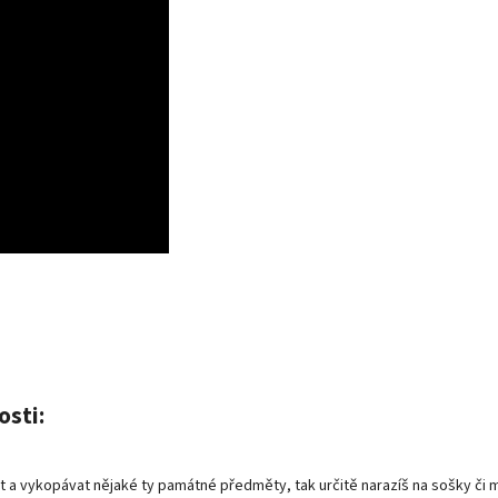
osti:
 a vykopávat nějaké ty památné předměty, tak určitě narazíš na sošky či 