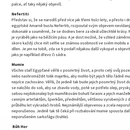
palce, ať taky nějaký objevíš.
Nefertiti
Představ si, že se narodíš před více jak třemi tisíci lety, a přesto 
egyptské Amarně bustu Nefertiti, rozpoutal svým objevem nevídaný
dokonalé a souměrné, že se dodnes bere za ideál ušlechtilé krásy. N
je vyráběli jako na běžícím pásu. A je dost možné, že vzhled záměrně
skoro každý chce mít selfie se známou osobností ve svém mobilu a r
dílen. Je jen na tobě, zda se ti podaří nějakou další vykopat a obj
jako je například dřevo či sádra.
Mumie
Všichni staří Egypťané věřili v posmrtný život, a proto celý svůj po
nebo nashromáždit tolik majetku, aby mohlo být jejich tělo řádně m
nejvíce zachováno. Věřili, že jedině tak bude jejich posmrtný živo
se naložilo do soli, aby se zbavilo vody, poté se potřelo oleji, pr
sebou nejdokonaleji byli mumifikováni bohatí faraoni a jejich manželk
cenným artefaktům, šperkům, předmětům, většinou vyrobených z dra
průběhu let vykradači hrobů. Nejznámější objevenou a zcela nepor
neporušenou. Jedině tak tě čeká při rozbalování mumie spousta dalš
neporušeném sarkofágu (truhle).
Bůh Hor