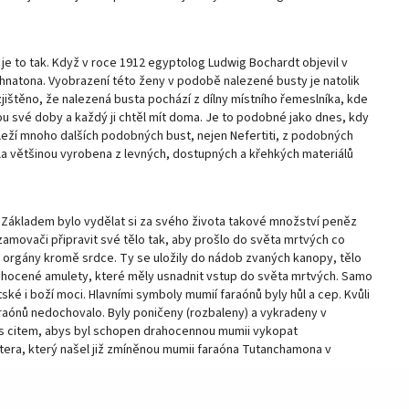
e je to tak. Když v roce 1912 egyptolog Ludwig Bochardt objevil v
natona. Vyobrazení této ženy v podobě nalezené busty je natolik
jištěno, že nalezená busta pochází z dílny místního řemeslníka, kde
tou své doby a každý ji chtěl mít doma. Je to podobné jako dnes, kdy
 leží mnoho dalších podobných bust, nejen Nefertiti, z podobných
byla většinou vyrobena z levných, dostupných a křehkých materiálů
ší. Základem bylo vydělat si za svého života takové množství peněz
amovači připravit své tělo tak, aby prošlo do světa mrtvých co
é orgány kromě srdce. Ty se uložily do nádob zvaných kanopy, tělo
 drahocené amulety, které měly usnadnit vstup do světa mrtvých. Samo
tské i boží moci. Hlavními symboly mumií faraónů byly hůl a cep. Kvůli
aónů nedochovalo. Byly poničeny (rozbaleny) a vykradeny v
 s citem, abys byl schopen drahocennou mumii vykopat
tera, který našel již zmíněnou mumii faraóna Tutanchamona v