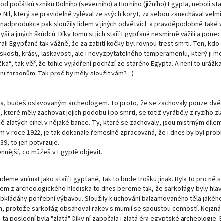
od počátků vzniku Dolního (severního) a Horního (jižního) Egypta, neboli st
že Nil, který se pravidelně vyléval ze svých koryt, za sebou zanechával ve
nadprodukce pak sloužily lidem v jiných odvětvích a pravděpodobně také v
í a jiných škůdců. Díky tomu si jich staří Egypťané nesmírně vážili a pon
i Egypťané tak vážně, že za zabití kočky byl rovnou trest smrti. Ten, kdo 
kosti, krásy, laskavosti, ale i nevyzpytatelného temperamentu, který ji mo
ka“, tak věř, že tohle vyjádření pochází ze starého Egypta. A není to urážka
ni faraonům. Tak proč by měly sloužit vám? :-)
a, budeš oslavovaným archeologem. To proto, že se zachovaly pouze dvě.
eré měly zachovat jejich podobu i po smrti, se totiž vyráběly z ryzího zla
ě zlatých cihel v nějaké bance. Ty, které se zachovaly, jsou mistrným díl
roce 1922, je tak dokonale řemeslně zpracovaná, že i dnes by byl probl
9, to jen potvrzuje.
nnější, co můžeš v Egyptě objevit.
eme vnímat jako staří Egypťané, tak to bude trošku jinak. Byla to pro ně s
em z archeologického hlediska to dnes bereme tak, že sarkofágy byly hlavn
obkládány pohřební výbavou. Sloužily k uchování balzamovaného těla jakéh
ch, protože sarkofág obsahoval rakev s mumií se spoustou cenností. Nej
 poslední byla "zlatá". Díky ní započala i zlatá éra egyptské archeologie. 