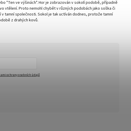
ebo "Ten ve výšinách". Hor je zobrazován v sokolí podobě, případně
vo vtělení. Proto nemohl chybět v různých podobách jako soška či
í v tamní společnosti. Sokol je tak uctíván dodnes, protože tamní
podobě z drahých kovů.
ami ochrany osobních údajů