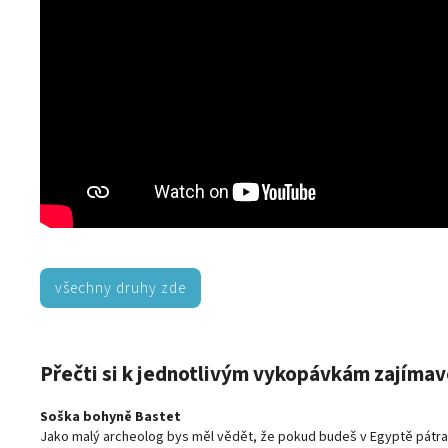
všechny druhy zde
Přečti si k jednotlivým vykopávkám zajímav
Soška bohyně Bastet
Jako malý archeolog bys měl vědět, že pokud budeš v Egyptě pátrat