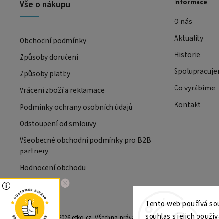
Informace
Vše o nákupu
O nás
Aktuality
Obchodní podmínky
Historie
Způsoby doručení
Spolupracuj
Způsoby platby
Co vyrábíme
Vrácení zboží a reklamace
Kontakt
Podmínky ochrany osobních údajů
Odstoupení od smlouvy
Všeobecné obchodní podmínky pro B2B
partnery
Hodnocení obchodu
Tento web používá sou
souhlas s jejich použív
Copyright 2026
efko.cz
. Všechna práva vyhrazena.