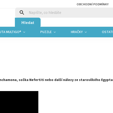
OBCHODNÍ PODMÍNKY
Hledat
UTA MULTIGO®
PUZZLE
HRAČKY
OSTAT
hamona, soška Nefertiti nebo další nálezy ze starověkého Egypta s