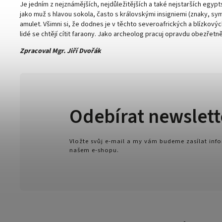
Je jedním z nejznámějších, nejdůležitějších a také nejstarších egy
jako muž s hlavou sokola, často s královskými insigniemi (znaky, s
amulet. Všimni si, že dodnes je v těchto severoafrických a blízkovýc
lidé se chtějí cítit faraony. Jako archeolog pracuj opravdu obezřet
Zpracoval Mgr. Jiří Dvořák
Odebírat newslett
Vložte svůj e-mail a my vám budeme zasílat in
našem e-shopu.