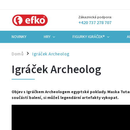
Zákaznická podpora:
+420 737 278 707
NOVINKY
HRY
FIGURKY IGRÁČEK®
A
Domů
Igráček Archeolog
/
Igráček Archeolog
Objev s Igráčkem Archeologem egyptské poklady. Maska Tutanc
součástí balení, si můžeš legendární artefakty vykopat.