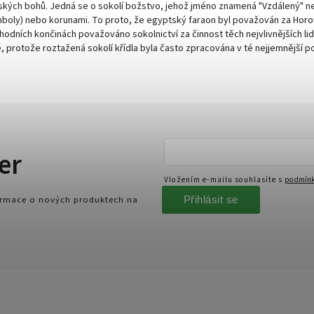
ptských bohů. Jedná se o sokolí božstvo, jehož jméno znamená "Vzdálený" n
ymboly) nebo korunami. To proto, že egyptský faraon byl považován za Horo
hodních končinách považováno sokolnictví za činnost těch nejvlivnějších lid
ně, protože roztažená sokolí křídla byla často zpracována v té nejjemnější 
er
Vložením e-mailu souhlasíte s
podmínk
Přihlásit se
formace o nových produktech na