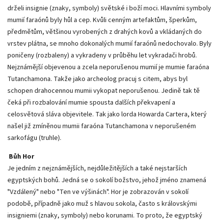
drželi insignie (znaky, symboly) světské i boží moci. Hlavními symboly
mumií faraónů byly hůl a cep. Kvůli cenným artefaktům, šperkům,
předmětům, většinou vyrobených z drahých kovů a vkládaných do
vrstev plátna, se mnoho dokonalých mumií faraónů nedochovalo. Byly
poničeny (rozbaleny) a vykradeny v průběhu let vykradači hrobů.
Nejznámější objevenou a zcela neporušenou mumií je mumie faraóna
Tutanchamona. Takže jako archeolog pracuj s citem, abys byl
schopen drahocennou mumii vykopat neporušenou. Jedině tak tě
čeká při rozbalování mumie spousta dalších překvapení a
celosvětová sláva objevitele. Tak jako lorda Howarda Cartera, který
našel již zmíněnou mumii faraóna Tutanchamona v neporušeném
sarkofágu (truhle).
Bůh Hor
Je jedním z nejznámějších, nejdůležitějších a také nejstarších
egyptských bohů. Jedná se o sokolí božstvo, jehož jméno znamená
"Vzdálený" nebo "Ten ve výšinách". Hor je zobrazován v sokolí
podobě, případně jako muž s hlavou sokola, často s královskými
insigniemi (znaky, symboly) nebo korunami. To proto, že egyptský