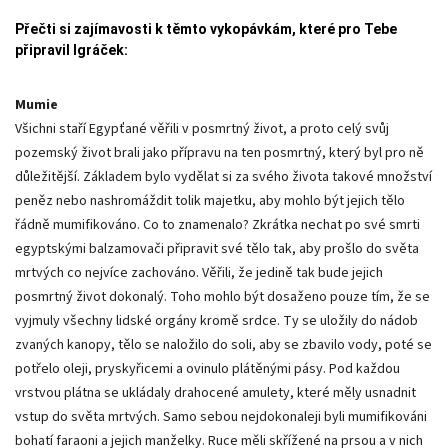
Přečti si zajímavosti k těmto vykopávkám, které pro Tebe
připravil Igráček:
Mumie
Všichni staří Egypťané věřili v posmrtný život, a proto celý svůj
pozemský život brali jako přípravu na ten posmrtný, který byl pro ně
důležitější. Základem bylo vydělat si za svého života takové množství
peněz nebo nashromáždit tolik majetku, aby mohlo být jejich tělo
řádně mumifikováno. Co to znamenalo? Zkrátka nechat po své smrti
egyptskými balzamovači připravit své tělo tak, aby prošlo do světa
mrtvých co nejvíce zachováno. Věřili, že jedině tak bude jejich
posmrtný život dokonalý. Toho mohlo být dosaženo pouze tím, že se
vyjmuly všechny lidské orgány kromě srdce. Ty se uložily do nádob
zvaných kanopy, tělo se naložilo do soli, aby se zbavilo vody, poté se
potřelo oleji, pryskyřicemi a ovinulo plátěnými pásy. Pod každou
vrstvou plátna se ukládaly drahocené amulety, které měly usnadnit
vstup do světa mrtvých. Samo sebou nejdokonaleji byli mumifikováni
bohatí faraoni a jejich manželky. Ruce měli skřížené na prsou a v nich