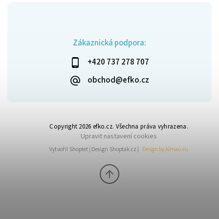
Zákaznická podpora:
+420 737 278 707
obchod@efko.cz
Copyright 2026
efko.cz
. Všechna práva vyhrazena.
Upravit nastavení cookies
Vytvořil
Shoptet
| Design
Shoptak.cz
|
Design by Almao.eu