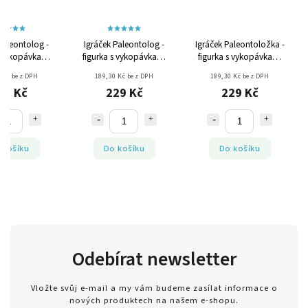
Paleontolog -
Igráček Paleontolog -
Igráček Paleontoložka -
s vykopávkami
figurka s vykopávkami
figurka s vykopávkami
ů Triceratopse
dinosaurů Tyranosaura
dinosaurů
 Kč bez DPH
189,30 Kč bez DPH
189,30 Kč bez DPH
achiosaura
a Stegosaura
Parasaurolopha a
29 Kč
229 Kč
229 Kč
Diplodoca
 košíku
Do košíku
Do košíku
Odebírat newsletter
Vložte svůj e-mail a my vám budeme zasílat informace o
nových produktech na našem e-shopu.