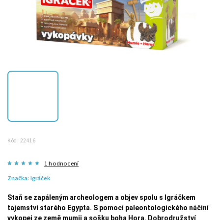
Kód:
22416
1 hodnocení
Značka:
Igráček
Staň se zapáleným archeologem a objev spolu s Igráčkem
tajemství starého Egypta. S pomocí paleontologického náčiní
vykopej ze země mumii a sošku boha Hora. Dobrodružství