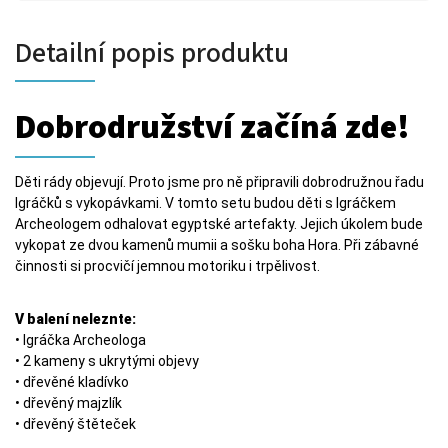
Detailní popis produktu
Dobrodružství začíná zde!
Děti rády objevují. Proto jsme pro ně připravili dobrodružnou řadu
Igráčků s vykopávkami. V tomto setu budou děti s Igráčkem
Archeologem odhalovat egyptské artefakty. Jejich úkolem bude
vykopat ze dvou kamenů mumii a sošku boha Hora. Při zábavné
činnosti si procvičí jemnou motoriku i trpělivost.
V balení neleznte:
• Igráčka Archeologa
• 2 kameny s ukrytými objevy
• dřevěné kladívko
• dřevěný majzlík
• dřevěný štěteček