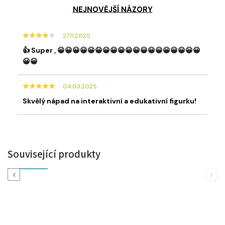
NEJNOVĚJŠÍ NÁZORY
27.11.2025
👍 Super , 😀😀😀😀😀😀😀😀😀😀😀😀😀😀😀😀😀😀😀
😀😀
04.03.2025
Skvělý nápad na interaktivní a edukativní figurku!
Související produkty
Previous
Next