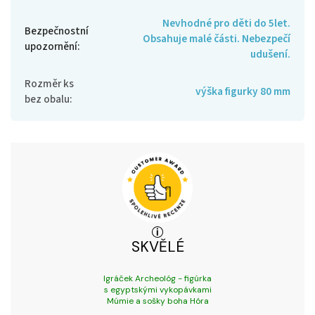
Nevhodné pro děti do 5let.
Bezpečnostní
Obsahuje malé části. Nebezpečí
upozornění
:
udušení.
Rozměr ks
výška figurky 80 mm
bez obalu
:
SKVĚLÉ
Igráček Archeológ - figúrka
s egyptskými vykopávkami
Múmie a sošky boha Hóra