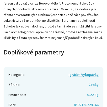
faraon byl považován za Horovo vtělení. Proto nemohl chybět v
různých podobách jako soška či amulet. Všimni si, že dodnes je v
těchto severoafrických a blízkovýchodních končinách považováno
sokolnictví za činnost těch nejvlivnějších lidí v tamní společnosti.
Sokol je tak uctíván dodnes, protože tamní lidé se chtějí cítit faraony.
Jako archeolog pracuj opravdu obezřetně, protože roztažená sokolí
křídla byla často zpracována v té nejjemnější podobě z drahých kovů.
Doplňkové parametry
Kategorie
:
Igráček Vykopávky
Záruka
:
2 roky
Hmotnost
:
0.22 kg
EAN
:
8592168224166