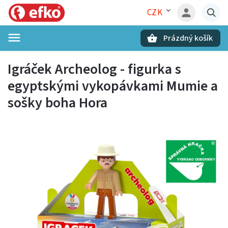
CZK
Prázdný košík
Hledat
Igráček Archeolog - figurka s
egyptskými vykopávkami Mumie a
sošky boha Hora