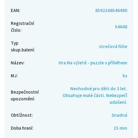
EAN
:
8592168546480
Registrační
54648
číslo
:
Typ
strečová fólie
skup.balení
:
Název
:
Hra Na výletě - puzzle s příběhem
MJ
:
ks
Nevhodné pro děti do 3 let.
Bezpečnostní
Obsahuje malé části. Nebezpečí
upozornění
:
udušení.
Obtížnost
:
Snadná
Doba hraní
:
15 min