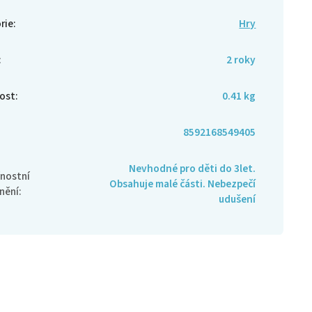
rie
:
Hry
:
2 roky
ost
:
0.41 kg
8592168549405
Nevhodné pro děti do 3let.
nostní
Obsahuje malé části. Nebezpečí
nění
:
udušení