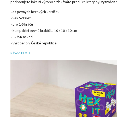
podporujete lokální výrobu a získáváte produkt, který byl vytvořen 
• 57 pevných hexových kartiček
• věk 5-99 let
• pro 2-6 hráčů
• kompaktní pevná krabička 10 x 10 x 10 cm
• CZ/SK návod
• vyrobeno v České republice
Návod HEX IT