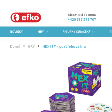
Zákaznická podpora:
+420 737 278 707
NOVINKY
HRY
FIGURKY IGRÁČEK®
A
Domů
HRY
HEX IT® - postřehová hra
/
/