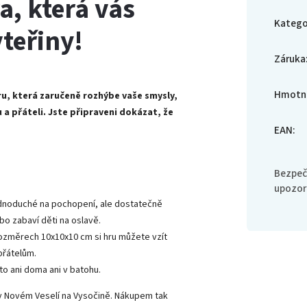
a, která vás
Katego
teřiny!
Záruka
Hmotn
, která zaručeně rozhýbe vaše smysly,
a přáteli. Jste připraveni dokázat, že
EAN
:
Bezpeč
upozor
u jednoduché na pochopení, ale dostatečně
ebo zabaví děti na oslavě.
 rozměrech 10x10x10 cm si hru můžete vzít
přátelům.
o ani doma ani v batohu.
i v Novém Veselí na Vysočině. Nákupem tak