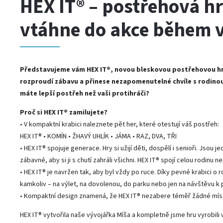
HEX IT® – postřehová hr
vtáhne do akce během v
Představujeme vám HEX IT®, novou bleskovou postřehovou hru
rozproudí zábavu a přinese nezapomenutelné chvíle s rodinou 
máte lepší postřeh než vaši protihráči?
Proč si HEX IT® zamilujete?
• V kompaktní krabici naleznete pět her, které otestují váš postřeh:
HEX IT® • KOMÍN • ŽHAVÝ UHLÍK • JÁMA • RAZ, DVA, TŘI
• HEX IT® spojuje generace. Hry si užijí děti, dospělí i senioři. Jso
zábavné, aby si ji s chutí zahráli všichni. HEX IT® spojí celou rodinu n
• HEX IT® je navržen tak, aby byl vždy po ruce. Díky pevné krabici o
kamkoliv – na výlet, na dovolenou, do parku nebo jen na návštěvu k 
• Kompaktní design znamená, že HEX IT® nezabere téměř žádné míst
HEX IT® vytvořila naše vývojářka Míša a kompletně jsme hru vyrobil