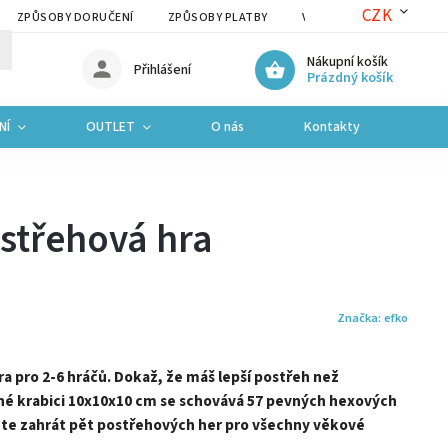
CZK
ZPŮSOBY DORUČENÍ
ZPŮSOBY PLATBY
VRÁCENÍ ZBOŽÍ A REKLAM
Nákupní košík
Přihlášení
Prázdný košík
NÍ
OUTLET
O nás
Kontakty
ostřehová hra
Značka:
efko
a pro 2-6 hráčů. Dokaž, že máš lepší postřeh než
né krabici 10x10x10 cm se schovává 57 pevných hexových
ete zahrát pět postřehových her pro všechny věkové