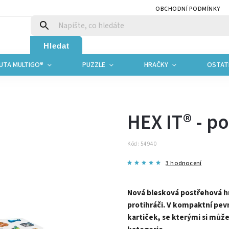
OBCHODNÍ PODMÍNKY
Hledat
UTA MULTIGO®
PUZZLE
HRAČKY
OSTAT
HEX IT® - p
Kód:
54940
3 hodnocení
Nová blesková postřehová hr
protihráči. V kompaktní pev
kartiček, se kterými si můž