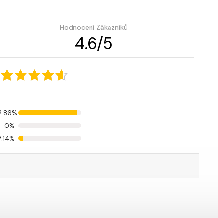
Hodnocení Zákazníků
4.6
/
5
2.86%
0%
7.14%