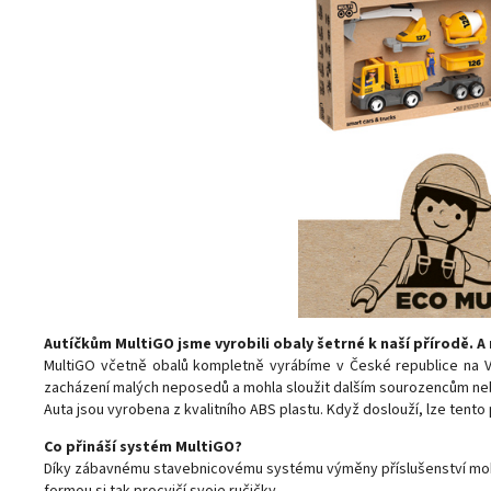
Autíčkům MultiGO jsme vyrobili obaly šetrné k naší přírodě. A 
MultiGO včetně obalů kompletně vyrábíme v České republice na Vys
zacházení malých neposedů a mohla sloužit dalším sourozencům nebo 
Auta jsou vyrobena z kvalitního ABS plastu. Když doslouží, lze tento
Co přináší systém MultiGO?
Díky zábavnému stavebnicovému systému výměny příslušenství mohou