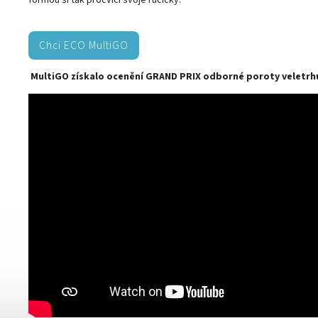
formou si tak procvičí svoje ručičky.
Chci ECO MultiGO
MultiGO získalo ocenění GRAND PRIX odborné poroty veletrh