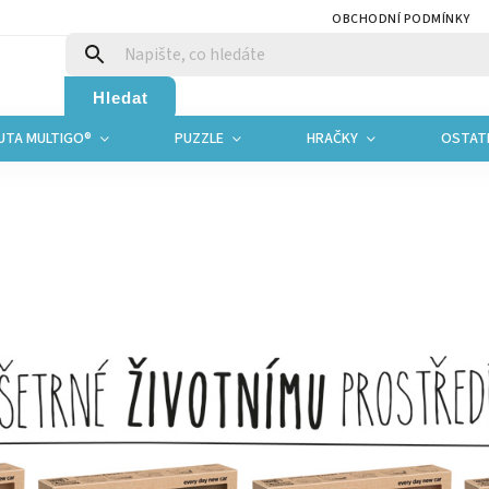
OBCHODNÍ PODMÍNKY
Hledat
UTA MULTIGO®
PUZZLE
HRAČKY
OSTAT