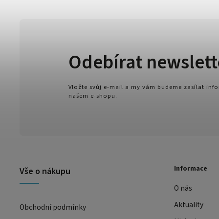
Odebírat newslett
Vložte svůj e-mail a my vám budeme zasílat in
našem e-shopu.
Informace
Vše o nákupu
O nás
Aktuality
Obchodní podmínky