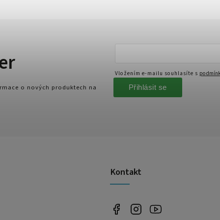
er
Vložením e-mailu souhlasíte s
podmínk
Přihlásit se
formace o nových produktech na
Kontakt