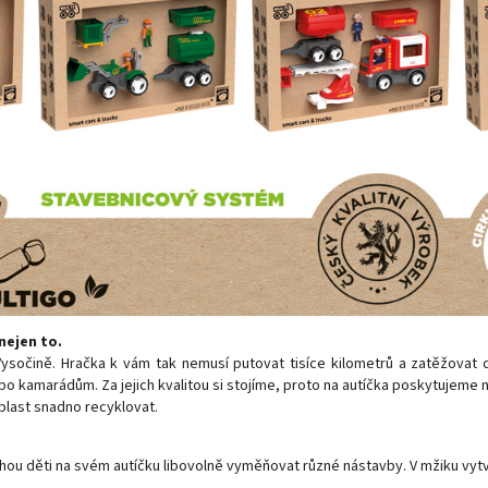
nejen to.
očině. Hračka k vám tak nemusí putovat tisíce kilometrů a zatěžovat dop
kamarádům. Za jejich kvalitou si stojíme, proto na autíčka poskytujeme n
 plast snadno recyklovat.
 děti na svém autíčku libovolně vyměňovat různé nástavby. V mžiku vytvo