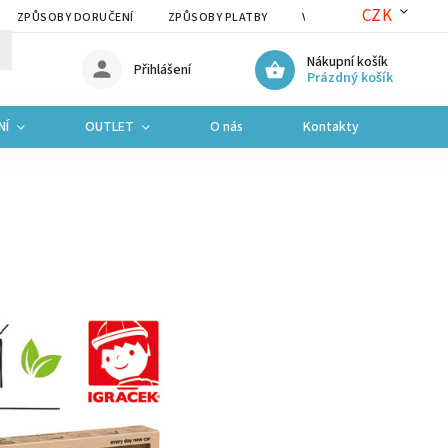
CZK
ZPŮSOBY DORUČENÍ
ZPŮSOBY PLATBY
VRÁCENÍ ZBOŽÍ A REKLAM
Nákupní košík
Přihlášení
Prázdný košík
NÍ
OUTLET
O nás
Kontakty