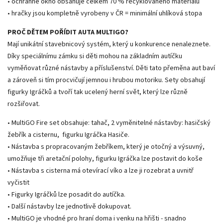
• ochranné okno obsahuje celkem 70 % recyklovaného materiálu
• hračky jsou kompletně vyrobeny v ČR = minimální uhlíková stopa
PROČ DĚTEM POŘÍDIT AUTA MULTIGO?
Mají unikátní stavebnicový systém, který u konkurence nenaleznete.
Díky speciálnímu zámku si děti mohou na základním autíčku
vyměňovat různé nástavby a příslušenství. Děti tato přeměna aut baví
a zároveň si tím procvičují jemnou i hrubou motoriku. Sety obsahují
figurky Igráčků a tvoří tak ucelený herní svět, který lze různě
rozšiřovat.
• MultiGO Fire set obsahuje: tahač, 2 vyměnitelné nástavby: hasičský
žebřík a cisternu, figurku Igráčka Hasiče.
• Nástavba s propracovaným žebříkem, který je otočný a výsuvný,
umožňuje tři aretační polohy, figurku Igráčka lze postavit do koše
• Nástavba s cisterna má otevírací víko a lze ji rozebrat a uvnitř
vyčistit
• Figurky Igráčků lze posadit do autíčka.
• Další nástavby lze jednotlivě dokupovat.
• MultiGO je vhodné pro hraní doma i venku na hřišti - snadno