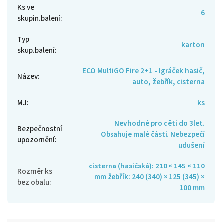
Ks ve
6
skupin.balení
:
Typ
karton
skup.balení
:
ECO MultiGO Fire 2+1 - Igráček hasič,
Název
:
auto, žebřík, cisterna
MJ
:
ks
Nevhodné pro děti do 3let.
Bezpečnostní
Obsahuje malé části. Nebezpečí
upozornění
:
udušení
cisterna (hasičská): 210 × 145 × 110
Rozměr ks
mm žebřík: 240 (340) × 125 (345) ×
bez obalu
:
100 mm