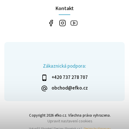
Kontakt
Zákaznická podpora:
+420 737 278 707
obchod@efko.cz
Copyright 2026
efko.cz
. Všechna práva vyhrazena.
Upravit nastavení cookies
Vytvořil
Shoptet
| Design
Shoptak.cz
|
Design by Almao.eu