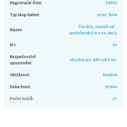
Registrační číslo
:
54942
Typ skup.balení
:
streč. folie
Člověče, nezlob se! -
Název
:
společenská hra na cesty
MJ
:
ks
Bezpečnostní
Vhodné pro děti od 5 let.
upozornění
:
Obtížnost
:
Snadná
Doba hraní
:
30 min
Počet hráčů
:
2+