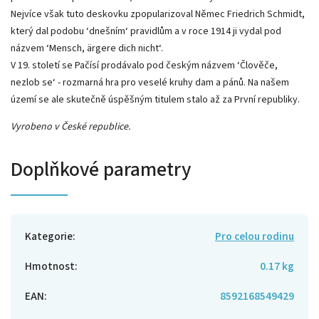
Nejvíce však tuto deskovku zpopularizoval Němec Friedrich Schmidt,
který dal podobu ‘dnešním‘ pravidlům a v roce 1914 ji vydal pod
názvem ‘Mensch, ärgere dich nicht‘.
V 19. století se Pačísí prodávalo pod českým názvem ‘Člověče,
nezlob se‘ - rozmarná hra pro veselé kruhy dam a pánů. Na našem
území se ale skutečně úspěšným titulem stalo až za První republiky.
Vyrobeno v České republice.
Doplňkové parametry
Kategorie
:
Pro celou rodinu
Hmotnost
:
0.17 kg
EAN
:
8592168549429