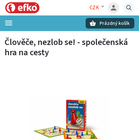
CZK
Prázdný košík
Hledat
Člověče, nezlob se! - společenská
hra na cesty