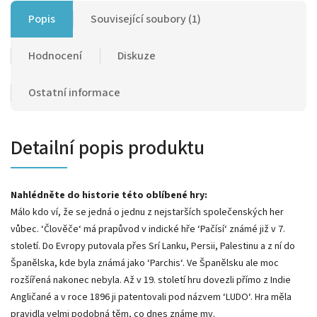
Popis
Související soubory (1)
Hodnocení
Diskuze
Ostatní informace
Detailní popis produktu
Nahlédněte do historie této oblíbené hry:
Málo kdo ví, že se jedná o jednu z nejstarších společenských her
vůbec. ‘Člověče‘ má prapůvod v indické hře ‘Pačísí‘ známé již v 7.
století. Do Evropy putovala přes Srí Lanku, Persii, Palestinu a z ní do
Španělska, kde byla známá jako ‘Parchis‘. Ve Španělsku ale moc
rozšířená nakonec nebyla. Až v 19. století hru dovezli přímo z Indie
Angličané a v roce 1896 ji patentovali pod názvem ‘LUDO‘. Hra měla
pravidla velmi podobná těm, co dnes známe my.