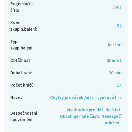
Registrační
3507
číslo
:
Ks ve
52
skupin.balení
:
Typ
karton
skup.balení
:
Obtížnost
:
Snadná
Doba hraní
:
30 min
Počet hráčů
:
1+
Název
:
Chytrý provázek Auta - výuková hra
Nevhodné pro děti do 3 let.
Bezpečnostní
Obsahuje malé části. Nebezpečí
upozornění
:
udušení.