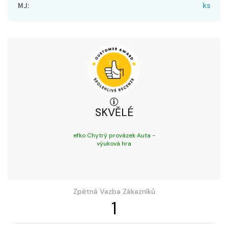
MJ
:
ks
SKVĚLÉ
efko Chytrý provázek Auta -
výuková hra
Zpětná Vazba Zákazníků
1