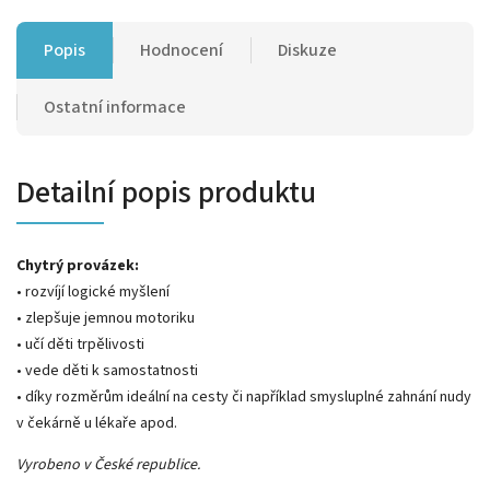
Popis
Hodnocení
Diskuze
Ostatní informace
Detailní popis produktu
Chytrý provázek:
• rozvíjí logické myšlení
• zlepšuje jemnou motoriku
• učí děti trpělivosti
• vede děti k samostatnosti
• díky rozměrům ideální na cesty či například smysluplné zahnání nudy
v čekárně u lékaře apod.
Vyrobeno v České republice.