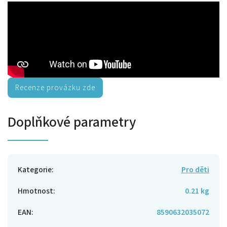
Recenze provázku zde
Doplňkové parametry
Kategorie
:
Pro děti
Hmotnost
:
0.21 kg
EAN
:
8590632035072