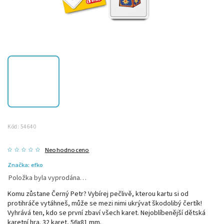
Kód:
54640
Neohodnoceno
Značka:
efko
Položka byla vyprodána…
Komu zůstane Černý Petr? Vybírej pečlivě, kterou kartu si od
protihráče vytáhneš, může se mezi nimi ukrývat škodolibý čertík!
Vyhrává ten, kdo se první zbaví všech karet. Nejoblíbenější dětská
karetní hra. 32 karet, 56x81 mm.