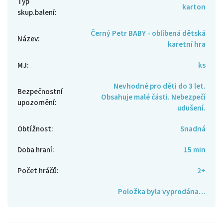
Typ
karton
skup.balení
:
Černý Petr BABY - oblíbená dětská
Název
:
karetní hra
MJ
:
ks
Nevhodné pro děti do 3 let.
Bezpečnostní
Obsahuje malé části. Nebezpečí
upozornění
:
udušení.
Obtížnost
:
Snadná
Doba hraní
:
15 min
Počet hráčů
:
2+
Položka byla vyprodána…