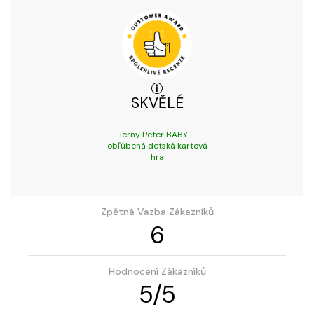
SKVĚLÉ
ierny Peter BABY -
obľúbená detská kartová
hra
Zpětná Vazba Zákazníků
6
Hodnocení Zákazníků
5
/
5