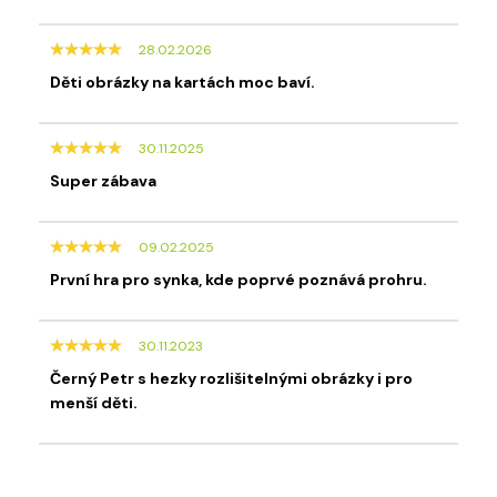
28.02.2026
Děti obrázky na kartách moc baví.
30.11.2025
Super zábava
09.02.2025
První hra pro synka, kde poprvé poznává prohru.
30.11.2023
Černý Petr s hezky rozlišitelnými obrázky i pro
menší děti.